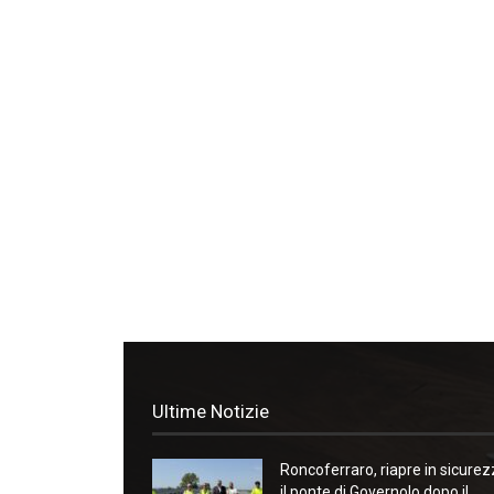
Ultime Notizie
Roncoferraro, riapre in sicure
il ponte di Governolo dopo il