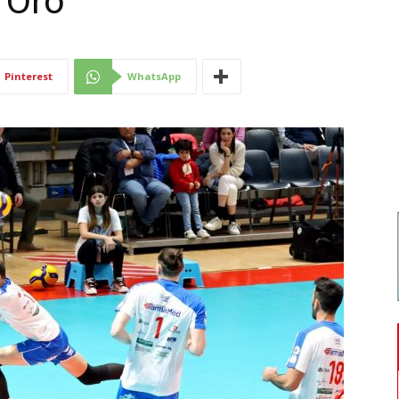
d’Oro”
Di
Pinterest
WhatsApp
Mantova