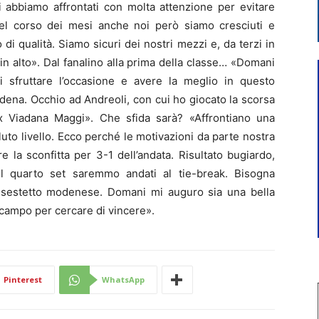
i abbiamo affrontati con molta attenzione per evitare
el corso dei mesi anche noi però siamo cresciuti e
i qualità. Siamo sicuri dei nostri mezzi e, da terzi in
n alto». Dal fanalino alla prima della classe… «Domani
 sfruttare l’occasione e avere la meglio in questo
odena. Occhio ad Andreoli, con cui ho giocato la scorsa
x Viadana Maggi». Che sfida sarà? «Affrontiano una
uto livello. Ecco perché le motivazioni da parte nostra
 la sconfitta per 3-1 dell’andata. Risultato bugiardo,
l quarto set saremmo andati al tie-break. Bisogna
 sestetto modenese. Domani mi auguro sia una bella
 campo per cercare di vincere».
Pinterest
WhatsApp