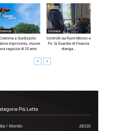
rovincia
Cronaca
Dramma a Guidizzolo:
Controlli sui fiumi Mincio e
lore improvviso, muore
Po: la Guardia di Finanza
una ragazza di 20 anni
stanga...
ategorie Più Lette
alia / Mondo
28320