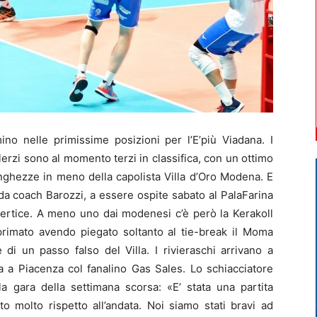
no nelle primissime posizioni per l’E’più Viadana. I
erzi sono al momento terzi in classifica, con un ottimo
unghezze in meno della capolista Villa d’Oro Modena. E
 da coach Barozzi, a essere ospite sabato al PalaFarina
vertice. A meno uno dai modenesi c’è però la Kerakoll
primato avendo piegato soltanto al tie-break il Moma
di un passo falso del Villa. I rivieraschi arrivano a
a a Piacenza col fanalino Gas Sales. Lo schiacciatore
 gara della settimana scorsa: «E’ stata una partita
o molto rispetto all’andata. Noi siamo stati bravi ad