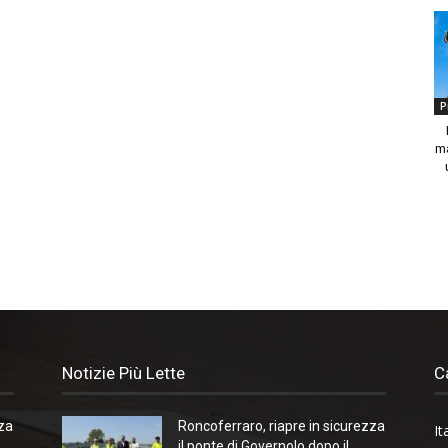
P
ma
Notizie Più Lette
C
zza
Roncoferraro, riapre in sicurezza
It
il ponte di Governolo dopo il