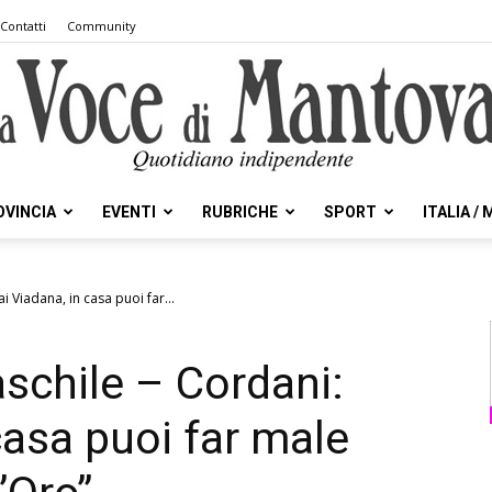
Contatti
Community
OVINCIA
EVENTI
RUBRICHE
SPORT
ITALIA /
la
i Viadana, in casa puoi far...
aschile – Cordani:
Voce
casa puoi far male