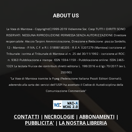
ABOUT US
La Voce di Mantova - Copyright(C)1999-2019 Vidiemme Soc. Coop TUTTI I DIRITTI SONO
RISERVATI. NESSUNA RIPRODUZIONE PERMESSA SENZA AUTORIZZAZIONE Direttore
responsabile: Alessio Tarpini Amministrazione, Direzione e Redazione: piazza Sordello,
12 - Mantova - P.IVA, C.F. e R.I. 01898140205 - R.E.A. 0207279 (Mantova) iscrizione al
Tribunale: iscritta al Tribunale di Mantova al n. 25 del 30/11/1992 - iscrizione al ROC:
n. 9363 Pubblicazione a stampa: ISSN 1594-1159 - Pubblicazione online: ISSN 2465-
132X La testata fruisce dei contributi diretti editoria L. 198/2016 e d.lgs 70/2017 (ex L.
250/90)
“La Voce di Mantova tramite la Fipeg (Federazione Italiana Piccoli Editori Giornali),
aderendo alla carta dei servizi dell'USPI ha accettato il Codice di Autodisciplina della
Comunicazione Commerciale"
CONTATTI
|
NECROLOGIE
|
ABBONAMENTI
|
PUBBLICITA'
|
LA NOSTRA LIBRERIA