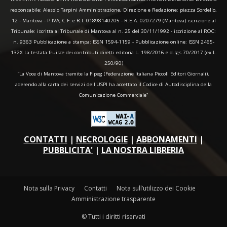
responsabile: Alessio Tarpini Amministrazione, Direzione e Redazione: piazza Sordello,
12 - Mantova - P.IVA, C.F. e R.I. 01898140205 - R.E.A. 0207279 (Mantova) iscrizione al
Tribunale: iscritta al Tribunale di Mantova al n. 25 del 30/11/1992 - iscrizione al ROC:
n. 9363 Pubblicazione a stampa: ISSN 1594-1159 - Pubblicazione online: ISSN 2465-
132X La testata fruisce dei contributi diretti editoria L. 198/2016 e d.lgs 70/2017 (ex L.
250/90)
“La Voce di Mantova tramite la Fipeg (Federazione Italiana Piccoli Editori Giornali),
aderendo alla carta dei servizi dell'USPI ha accettato il Codice di Autodisciplina della
Comunicazione Commerciale"
CONTATTI
|
NECROLOGIE
|
ABBONAMENTI
|
PUBBLICITA'
|
LA NOSTRA LIBRERIA
Nota sulla Privacy
Contatti
Nota sull’utilizzo dei Cookie
Amministrazione trasparente
© Tutti i diritti riservati