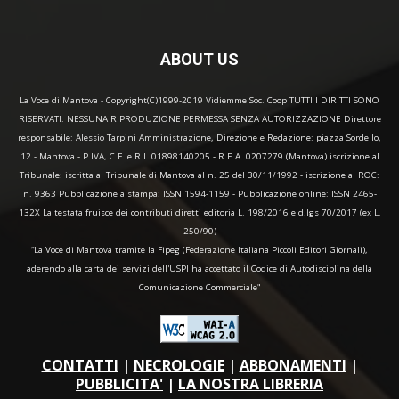
ABOUT US
La Voce di Mantova - Copyright(C)1999-2019 Vidiemme Soc. Coop TUTTI I DIRITTI SONO
RISERVATI. NESSUNA RIPRODUZIONE PERMESSA SENZA AUTORIZZAZIONE Direttore
responsabile: Alessio Tarpini Amministrazione, Direzione e Redazione: piazza Sordello,
12 - Mantova - P.IVA, C.F. e R.I. 01898140205 - R.E.A. 0207279 (Mantova) iscrizione al
Tribunale: iscritta al Tribunale di Mantova al n. 25 del 30/11/1992 - iscrizione al ROC:
n. 9363 Pubblicazione a stampa: ISSN 1594-1159 - Pubblicazione online: ISSN 2465-
132X La testata fruisce dei contributi diretti editoria L. 198/2016 e d.lgs 70/2017 (ex L.
250/90)
“La Voce di Mantova tramite la Fipeg (Federazione Italiana Piccoli Editori Giornali),
aderendo alla carta dei servizi dell'USPI ha accettato il Codice di Autodisciplina della
Comunicazione Commerciale"
CONTATTI
|
NECROLOGIE
|
ABBONAMENTI
|
PUBBLICITA'
|
LA NOSTRA LIBRERIA