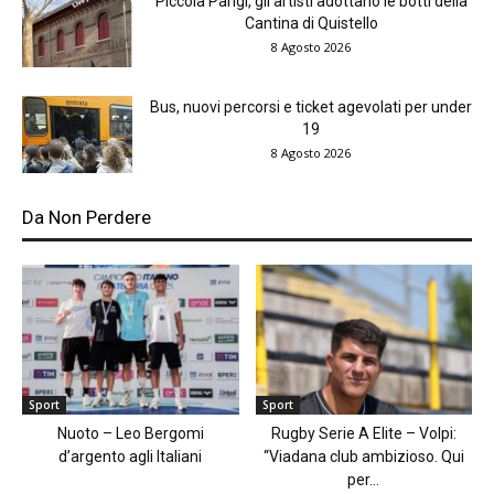
Piccola Parigi, gli artisti adottano le botti della
Cantina di Quistello
8 Agosto 2026
Bus, nuovi percorsi e ticket agevolati per under
19
8 Agosto 2026
Da Non Perdere
Sport
Sport
Nuoto – Leo Bergomi
Rugby Serie A Elite – Volpi:
d’argento agli Italiani
“Viadana club ambizioso. Qui
per...