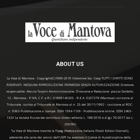
ABOUT US
La Voce di Mantova - Copyright(C)1999-2019 Vidiemme Soc. Coop TUTTI I DIRITTI SONO
RISERVATI. NESSUNA RIPRODUZIONE PERMESSA SENZA AUTORIZZAZIONE Direttore
responsabile: Alessio Tarpini Amministrazione, Direzione e Redazione: piazza Sordello,
12 - Mantova - P.IVA, C.F. e R.I. 01898140205 - R.E.A. 0207279 (Mantova) iscrizione al
Tribunale: iscritta al Tribunale di Mantova al n. 25 del 30/11/1992 - iscrizione al ROC:
n. 9363 Pubblicazione a stampa: ISSN 1594-1159 - Pubblicazione online: ISSN 2465-
132X La testata fruisce dei contributi diretti editoria L. 198/2016 e d.lgs 70/2017 (ex L.
250/90)
“La Voce di Mantova tramite la Fipeg (Federazione Italiana Piccoli Editori Giornali),
aderendo alla carta dei servizi dell'USPI ha accettato il Codice di Autodisciplina della