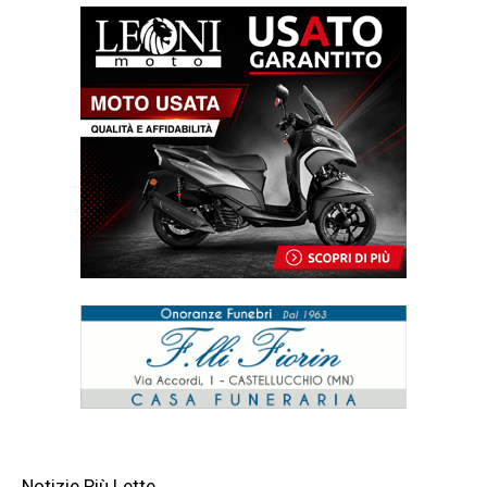
Notizie Più Lette