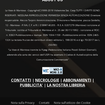
La Voce di Mantova - Copyright(C)1999-2019 Vidiemme Soc. Coop TUTTI I DIRITTI SONO
RISERVATI. NESSUNA RIPRODUZIONE PERMESSA SENZA AUTORIZZAZIONE Direttore
responsabile: Alessio Tarpini Amministrazione, Direzione e Redazione: piazza Sordello,
12 - Mantova - P.IVA, C.F. e R.I. 01898140205 - R.E.A. 0207279 (Mantova) iscrizione al
Tribunale: iscritta al Tribunale di Mantova al n. 25 del 30/11/1992 - iscrizione al ROC:
n. 9363 Pubblicazione a stampa: ISSN 1594-1159 - Pubblicazione online: ISSN 2465-
132X La testata fruisce dei contributi diretti editoria L. 198/2016 e d.lgs 70/2017 (ex L.
250/90)
“La Voce di Mantova tramite la Fipeg (Federazione Italiana Piccoli Editori Giornali),
aderendo alla carta dei servizi dell'USPI ha accettato il Codice di Autodisciplina della
Comunicazione Commerciale"
CONTATTI
|
NECROLOGIE
|
ABBONAMENTI
|
PUBBLICITA'
|
LA NOSTRA LIBRERIA
Nota sulla Privacy
Contatti
Nota sull’utilizzo dei Cookie