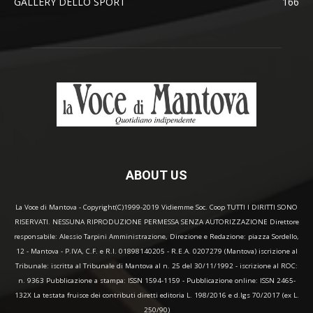
GALLERY DELLO SPORT
166
ABOUT US
La Voce di Mantova - Copyright(C)1999-2019 Vidiemme Soc. Coop TUTTI I DIRITTI SONO
RISERVATI. NESSUNA RIPRODUZIONE PERMESSA SENZA AUTORIZZAZIONE Direttore
responsabile: Alessio Tarpini Amministrazione, Direzione e Redazione: piazza Sordello,
12 - Mantova - P.IVA, C.F. e R.I. 01898140205 - R.E.A. 0207279 (Mantova) iscrizione al
Tribunale: iscritta al Tribunale di Mantova al n. 25 del 30/11/1992 - iscrizione al ROC:
n. 9363 Pubblicazione a stampa: ISSN 1594-1159 - Pubblicazione online: ISSN 2465-
132X La testata fruisce dei contributi diretti editoria L. 198/2016 e d.lgs 70/2017 (ex L.
250/90)