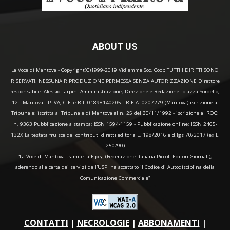
ABOUT US
La Voce di Mantova - Copyright(C)1999-2019 Vidiemme Soc. Coop TUTTI I DIRITTI SONO
RISERVATI. NESSUNA RIPRODUZIONE PERMESSA SENZA AUTORIZZAZIONE Direttore
responsabile: Alessio Tarpini Amministrazione, Direzione e Redazione: piazza Sordello,
12 - Mantova - P.IVA, C.F. e R.I. 01898140205 - R.E.A. 0207279 (Mantova) iscrizione al
Tribunale: iscritta al Tribunale di Mantova al n. 25 del 30/11/1992 - iscrizione al ROC:
n. 9363 Pubblicazione a stampa: ISSN 1594-1159 - Pubblicazione online: ISSN 2465-
132X La testata fruisce dei contributi diretti editoria L. 198/2016 e d.lgs 70/2017 (ex L.
250/90)
“La Voce di Mantova tramite la Fipeg (Federazione Italiana Piccoli Editori Giornali),
aderendo alla carta dei servizi dell'USPI ha accettato il Codice di Autodisciplina della
Comunicazione Commerciale"
CONTATTI
|
NECROLOGIE
|
ABBONAMENTI
|