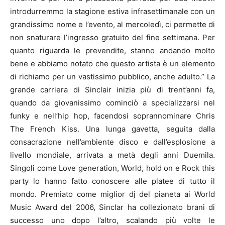
introdurremmo la stagione estiva infrasettimanale con un
grandissimo nome e l’evento, al mercoledì, ci permette di
non snaturare l’ingresso gratuito del fine settimana. Per
quanto riguarda le prevendite, stanno andando molto
bene e abbiamo notato che questo artista è un elemento
di richiamo per un vastissimo pubblico, anche adulto.” La
grande carriera di Sinclair inizia più di trent’anni fa,
quando da giovanissimo cominciò a specializzarsi nel
funky e nell’hip hop, facendosi soprannominare Chris
The French Kiss. Una lunga gavetta, seguita dalla
consacrazione nell’ambiente disco e dall’esplosione a
livello mondiale, arrivata a metà degli anni Duemila.
Singoli come Love generation, World, hold on e Rock this
party lo hanno fatto conoscere alle platee di tutto il
mondo. Premiato come miglior dj del pianeta ai World
Music Award del 2006, Sinclar ha collezionato brani di
successo uno dopo l’altro, scalando più volte le