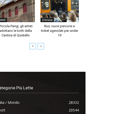
venti
Cronaca
Piccola Parigi, gli artisti
Bus, nuovi percorsi e
adottano le botti della
ticket agevolati per under
Cantina di Quistello
19
ategorie Più Lette
alia / Mondo
28332
ort
20544