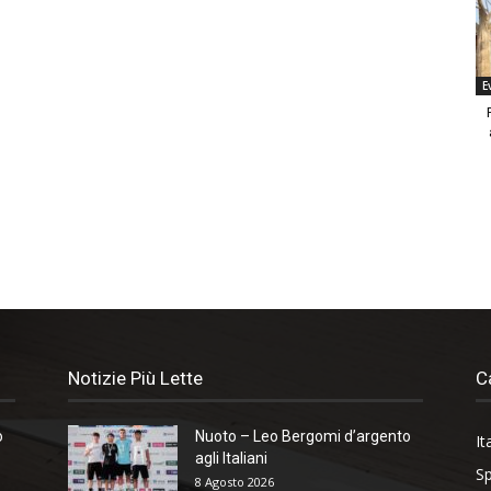
E
Notizie Più Lette
C
o
Nuoto – Leo Bergomi d’argento
It
agli Italiani
Sp
8 Agosto 2026