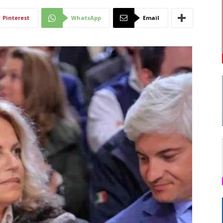
Di
Pinterest
WhatsApp
Email
Mantova