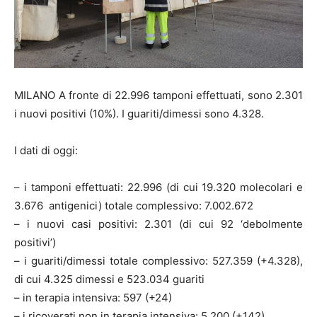
MILANO A fronte di 22.996 tamponi effettuati, sono 2.301
i nuovi positivi (10%). I guariti/dimessi sono 4.328.
I dati di oggi:
– i tamponi effettuati: 22.996 (di cui 19.320 molecolari e
3.676 antigenici) totale complessivo: 7.002.672
– i nuovi casi positivi: 2.301 (di cui 92 ‘debolmente
positivi’)
– i guariti/dimessi totale complessivo: 527.359 (+4.328),
di cui 4.325 dimessi e 523.034 guariti
– in terapia intensiva: 597 (+24)
– i ricoverati non in terapia intensiva: 5.200 (+142)