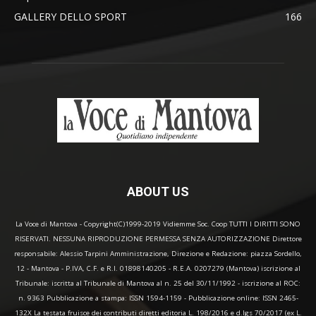
GALLERY DELLO SPORT
166
ABOUT US
La Voce di Mantova - Copyright(C)1999-2019 Vidiemme Soc. Coop TUTTI I DIRITTI SONO
RISERVATI. NESSUNA RIPRODUZIONE PERMESSA SENZA AUTORIZZAZIONE Direttore
responsabile: Alessio Tarpini Amministrazione, Direzione e Redazione: piazza Sordello,
12 - Mantova - P.IVA, C.F. e R.I. 01898140205 - R.E.A. 0207279 (Mantova) iscrizione al
Tribunale: iscritta al Tribunale di Mantova al n. 25 del 30/11/1992 - iscrizione al ROC:
n. 9363 Pubblicazione a stampa: ISSN 1594-1159 - Pubblicazione online: ISSN 2465-
132X La testata fruisce dei contributi diretti editoria L. 198/2016 e d.lgs 70/2017 (ex L.