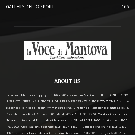
GALLERY DELLO SPORT
166
ABOUT US
La Voce di Mantova - Copyright(C)1999-2019 Vidiemme Soc. Coop TUTTI I DIRITTI SONO
RISERVATI. NESSUNA RIPRODUZIONE PERMESSA SENZA AUTORIZZAZIONE Direttore
responsabile: Alessio Tarpini Amministrazione, Direzione e Redazione: piazza Sordello,
12 - Mantova - P.IVA, C.F. e R.I. 01898140205 - R.E.A. 0207279 (Mantova) iscrizione al
Tribunale: iscritta al Tribunale di Mantova al n. 25 del 30/11/1992 - iscrizione al ROC:
n. 9363 Pubblicazione a stampa: ISSN 1594-1159 - Pubblicazione online: ISSN 2465-
132X La testata fruisce dei contributi diretti editoria L. 198/2016 e d.lgs 70/2017 (ex L.