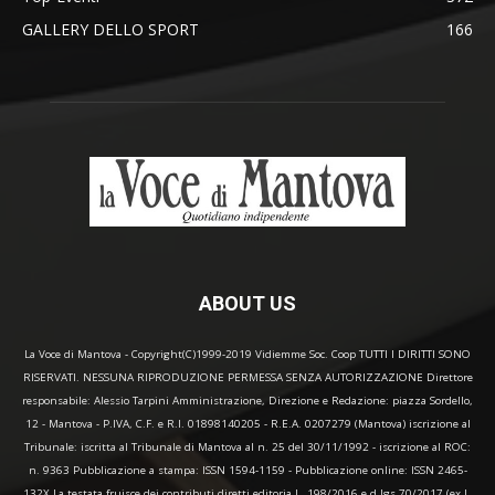
GALLERY DELLO SPORT
166
ABOUT US
La Voce di Mantova - Copyright(C)1999-2019 Vidiemme Soc. Coop TUTTI I DIRITTI SONO
RISERVATI. NESSUNA RIPRODUZIONE PERMESSA SENZA AUTORIZZAZIONE Direttore
responsabile: Alessio Tarpini Amministrazione, Direzione e Redazione: piazza Sordello,
12 - Mantova - P.IVA, C.F. e R.I. 01898140205 - R.E.A. 0207279 (Mantova) iscrizione al
Tribunale: iscritta al Tribunale di Mantova al n. 25 del 30/11/1992 - iscrizione al ROC:
n. 9363 Pubblicazione a stampa: ISSN 1594-1159 - Pubblicazione online: ISSN 2465-
132X La testata fruisce dei contributi diretti editoria L. 198/2016 e d.lgs 70/2017 (ex L.