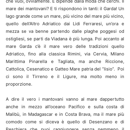
che vuoi, ovviamente. E dipende dalla moda che cerchi. Il
mare dei mantovani? E ti rispondono in tanti: il Garda! Un
lago grande come un mare, più vicino del mare più vicino,
quello dell’Altro Adriatico dai Lidi Ferraresi, un’ora e
mezza se va benne partendo dalle plaghe poggesi od
ostigliesi, se parti da Viadana è più lunga. Poi accanto al
mare Garda c’è il mare vero delle tradizioni quello
Adriatico, fino alla classica Rimini, via Cervia, Milano
Marittima Pinarella e Tagliata, ma anche Riccione,
Cattolica, Cesenatico e Gatteo Mare patria del “lisio”. Poi
ci sono il Tirreno e il Ligure, ma molto meno in
proporzione.
A dire il vero i mantovani vanno al mare dappertutto
anche in mezzo all’oceano Pacifico e sulla costa di
Malibù, in Madagascar e in Costa Brava, ma il mare più
comodo come si diceva è quello di Desenzano e di
Peschiera che puoi raggiungere senza nemmeno il