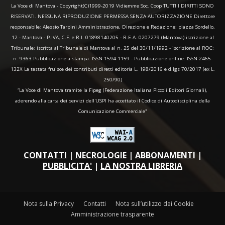
La Voce di Mantova - Copyright(C)1999-2019 Vidiemme Soc. Coop TUTTI I DIRITTI SONO
RISERVATI. NESSUNA RIPRODUZIONE PERMESSA SENZA AUTORIZZAZIONE Direttore
responsabile: Alessio Tarpini Amministrazione, Direzione e Redazione: piazza Sordello,
12 - Mantova - P.IVA, C.F. e R.I. 01898140205 - R.E.A. 0207279 (Mantova) iscrizione al
Tribunale: iscritta al Tribunale di Mantova al n. 25 del 30/11/1992 - iscrizione al ROC:
n. 9363 Pubblicazione a stampa: ISSN 1594-1159 - Pubblicazione online: ISSN 2465-
132X La testata fruisce dei contributi diretti editoria L. 198/2016 e d.lgs 70/2017 (ex L.
250/90)
“La Voce di Mantova tramite la Fipeg (Federazione Italiana Piccoli Editori Giornali),
aderendo alla carta dei servizi dell'USPI ha accettato il Codice di Autodisciplina della
Comunicazione Commerciale"
CONTATTI
|
NECROLOGIE
|
ABBONAMENTI
|
PUBBLICITA'
|
LA NOSTRA LIBRERIA
Nota sulla Privacy
Contatti
Nota sull’utilizzo dei Cookie
Amministrazione trasparente