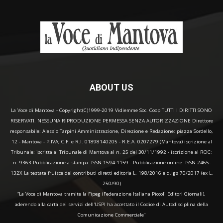
ABOUT US
La Voce di Mantova - Copyright(C)1999-2019 Vidiemme Soc. Coop TUTTI I DIRITTI SONO
RISERVATI. NESSUNA RIPRODUZIONE PERMESSA SENZA AUTORIZZAZIONE Direttore
responsabile: Alessio Tarpini Amministrazione, Direzione e Redazione: piazza Sordello,
12 - Mantova - P.IVA, C.F. e R.I. 01898140205 - R.E.A. 0207279 (Mantova) iscrizione al
Tribunale: iscritta al Tribunale di Mantova al n. 25 del 30/11/1992 - iscrizione al ROC:
n. 9363 Pubblicazione a stampa: ISSN 1594-1159 - Pubblicazione online: ISSN 2465-
132X La testata fruisce dei contributi diretti editoria L. 198/2016 e d.lgs 70/2017 (ex L.
250/90)
“La Voce di Mantova tramite la Fipeg (Federazione Italiana Piccoli Editori Giornali),
aderendo alla carta dei servizi dell'USPI ha accettato il Codice di Autodisciplina della
Comunicazione Commerciale"