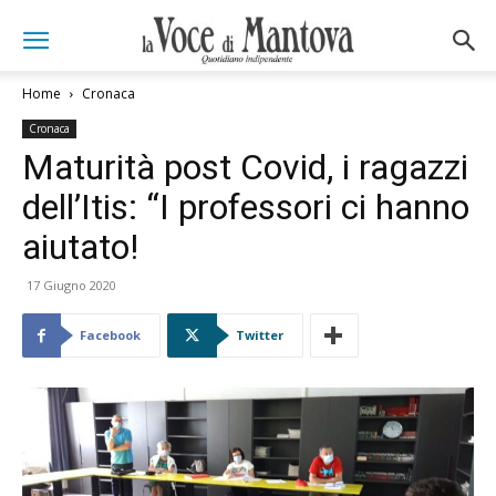
Home
Cronaca
Cronaca
Maturità post Covid, i ragazzi
dell’Itis: “I professori ci hanno
aiutato!
17 Giugno 2020
Facebook
Twitter