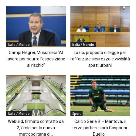
Italia / Mondo
Italia / Mondo
Campi Flegrei, Musumeci “Al
Lazio, proposta di legge per
lavoro per ridurre l’esposizione
rafforzare sicurezza e vivibilità
al rischio”
spazi urbani
Italia / Mondo
Sport
Webuild, firmato contratto da
Calcio Serie B – Mantova, il
2,7 mld per la nuova
terzo portiere sarà Gasparini.
metropolitana di...
Duello...