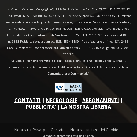
La Voce di Mantova - Copyright(C)1999-2019 Vidiemme Soc. Coop TUTTI I DIRITTI SONO
RISERVATI. NESSUNA RIPRODUZIONE PERMESSA SENZA AUTORIZZAZIONE Direttore
responsabile: Alessio Tarpini Amministrazione, Direzione e Redazione: piazza Sordello,
12 - Mantova - P.IVA, C.F. e R.I. 01898140205 - R.E.A. 0207279 (Mantova) iscrizione al
Tribunale: iscritta al Tribunale di Mantova al n. 25 del 30/11/1992 - iscrizione al ROC:
n. 9363 Pubblicazione a stampa: ISSN 1594-1159 - Pubblicazione online: ISSN 2465-
132X La testata fruisce dei contributi diretti editoria L. 198/2016 e d.lgs 70/2017 (ex L.
250/90)
“La Voce di Mantova tramite la Fipeg (Federazione Italiana Piccoli Editori Giornali),
aderendo alla carta dei servizi dell'USPI ha accettato il Codice di Autodisciplina della
Comunicazione Commerciale"
CONTATTI
|
NECROLOGIE
|
ABBONAMENTI
|
PUBBLICITA'
|
LA NOSTRA LIBRERIA
Nota sulla Privacy
Contatti
Nota sull’utilizzo dei Cookie
Amministrazione trasparente