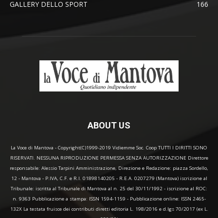
GALLERY DELLO SPORT
166
ABOUT US
La Voce di Mantova - Copyright(C)1999-2019 Vidiemme Soc. Coop TUTTI I DIRITTI SONO
RISERVATI. NESSUNA RIPRODUZIONE PERMESSA SENZA AUTORIZZAZIONE Direttore
responsabile: Alessio Tarpini Amministrazione, Direzione e Redazione: piazza Sordello,
12 - Mantova - P.IVA, C.F. e R.I. 01898140205 - R.E.A. 0207279 (Mantova) iscrizione al
Tribunale: iscritta al Tribunale di Mantova al n. 25 del 30/11/1992 - iscrizione al ROC:
n. 9363 Pubblicazione a stampa: ISSN 1594-1159 - Pubblicazione online: ISSN 2465-
132X La testata fruisce dei contributi diretti editoria L. 198/2016 e d.lgs 70/2017 (ex L.