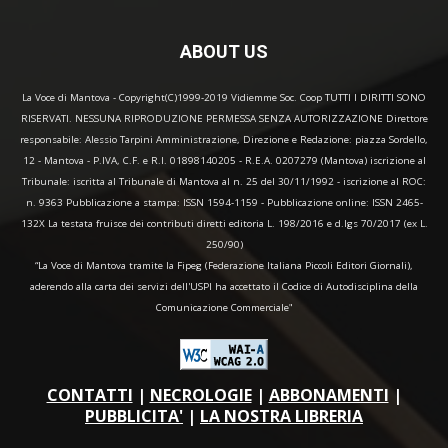
ABOUT US
La Voce di Mantova - Copyright(C)1999-2019 Vidiemme Soc. Coop TUTTI I DIRITTI SONO
RISERVATI. NESSUNA RIPRODUZIONE PERMESSA SENZA AUTORIZZAZIONE Direttore
responsabile: Alessio Tarpini Amministrazione, Direzione e Redazione: piazza Sordello,
12 - Mantova - P.IVA, C.F. e R.I. 01898140205 - R.E.A. 0207279 (Mantova) iscrizione al
Tribunale: iscritta al Tribunale di Mantova al n. 25 del 30/11/1992 - iscrizione al ROC:
n. 9363 Pubblicazione a stampa: ISSN 1594-1159 - Pubblicazione online: ISSN 2465-
132X La testata fruisce dei contributi diretti editoria L. 198/2016 e d.lgs 70/2017 (ex L.
250/90)
“La Voce di Mantova tramite la Fipeg (Federazione Italiana Piccoli Editori Giornali),
aderendo alla carta dei servizi dell'USPI ha accettato il Codice di Autodisciplina della
Comunicazione Commerciale"
CONTATTI
|
NECROLOGIE
|
ABBONAMENTI
|
PUBBLICITA'
|
LA NOSTRA LIBRERIA