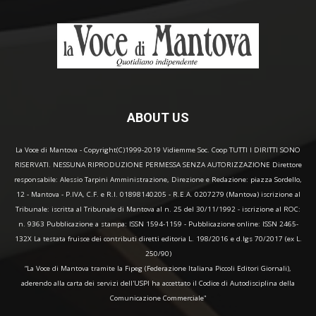
ABOUT US
La Voce di Mantova - Copyright(C)1999-2019 Vidiemme Soc. Coop TUTTI I DIRITTI SONO
RISERVATI. NESSUNA RIPRODUZIONE PERMESSA SENZA AUTORIZZAZIONE Direttore
responsabile: Alessio Tarpini Amministrazione, Direzione e Redazione: piazza Sordello,
12 - Mantova - P.IVA, C.F. e R.I. 01898140205 - R.E.A. 0207279 (Mantova) iscrizione al
Tribunale: iscritta al Tribunale di Mantova al n. 25 del 30/11/1992 - iscrizione al ROC:
n. 9363 Pubblicazione a stampa: ISSN 1594-1159 - Pubblicazione online: ISSN 2465-
132X La testata fruisce dei contributi diretti editoria L. 198/2016 e d.lgs 70/2017 (ex L.
250/90)
“La Voce di Mantova tramite la Fipeg (Federazione Italiana Piccoli Editori Giornali),
aderendo alla carta dei servizi dell'USPI ha accettato il Codice di Autodisciplina della
Comunicazione Commerciale"