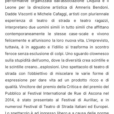
performative organizzata dall’associazione L’Aquila e il
Leone per la direzione artistica di Amneris Bendoni.
Dadde Visconti e Michele Cafaggi, artisti con pluriennale
esperienza di teatro di strada e teatro ragazzi,
interpretano due uomini simili in tutto simili che affittano
contemporaneamente le stesse case-scale e vivono
felicemente e all’unisono la loro nuova vita. L’imprevisto,
tuttavia, è in agguato e l’idillio si trasforma in scontro
feroce senza esclusione di colpi. Uno sguardo clownesco
sulla stupidità dell’uomo, dove la diversità crea scintille e
le scintille creano…esplosioni. Uno spettacolo di teatro di
strada con l’obbiettivo di miscelare le varie forme di
espressione per dare vita ad un prodotto ricco e di
qualità. Vincitore del premio della Critica e del premio del
Pubblico al Festival International de Rue di Ascona nel
2014, è stato presentato al Festival di Aurillac, e in
numerosi Festival di Teatro di Strada italiani ed Europei.
Lo spettacolo è ad ingresso libero e a causa delle norme