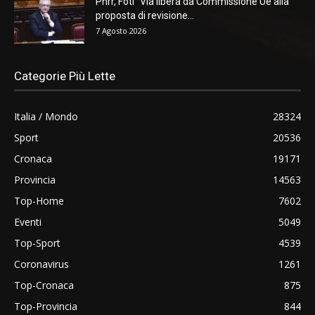
Pnrr, Foti “Via libera da Commissione Ue alla
proposta di revisione...
7 Agosto 2026
Categorie Più Lette
Italia / Mondo
28324
Sport
20536
Cronaca
19171
Provincia
14563
Top-Home
7602
Eventi
5049
Top-Sport
4539
Coronavirus
1261
Top-Cronaca
875
Top-Provincia
844