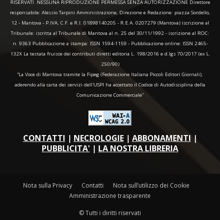
RISERVATI. NESSUNA RIPRODUZIONE PERMESSA SENZA AUTORIZZAZIONE Direttore
responsabile: Alessio Tarpini Amministrazione, Direzione e Redazione: piazza Sordello,
12 - Mantova - P.IVA, C.F. e R.I. 01898140205 - R.E.A. 0207279 (Mantova) iscrizione al
Tribunale: iscritta al Tribunale di Mantova al n. 25 del 30/11/1992 - iscrizione al ROC:
n. 9363 Pubblicazione a stampa: ISSN 1594-1159 - Pubblicazione online: ISSN 2465-
132X La testata fruisce dei contributi diretti editoria L. 198/2016 e d.lgs 70/2017 (ex L.
250/90)
“La Voce di Mantova tramite la Fipeg (Federazione Italiana Piccoli Editori Giornali),
aderendo alla carta dei servizi dell'USPI ha accettato il Codice di Autodisciplina della
Comunicazione Commerciale"
CONTATTI
|
NECROLOGIE
|
ABBONAMENTI
|
PUBBLICITA'
|
LA NOSTRA LIBRERIA
Nota sulla Privacy
Contatti
Nota sull’utilizzo dei Cookie
Amministrazione trasparente
© Tutti i diritti riservati