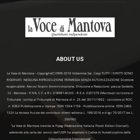
ABOUT US
La Voce di Mantova - Copyright(C)1999-2019 Vidiemme Soc. Coop TUTTI I DIRITTI SONO
RISERVATI. NESSUNA RIPRODUZIONE PERMESSA SENZA AUTORIZZAZIONE Direttore
responsabile: Alessio Tarpini Amministrazione, Direzione e Redazione: piazza Sordello,
12 - Mantova - P.IVA, C.F. e R.I. 01898140205 - R.E.A. 0207279 (Mantova) iscrizione al
Tribunale: iscritta al Tribunale di Mantova al n. 25 del 30/11/1992 - iscrizione al ROC:
n. 9363 Pubblicazione a stampa: ISSN 1594-1159 - Pubblicazione online: ISSN 2465-
132X La testata fruisce dei contributi diretti editoria L. 198/2016 e d.lgs 70/2017 (ex L.
250/90)
“La Voce di Mantova tramite la Fipeg (Federazione Italiana Piccoli Editori Giornali),
aderendo alla carta dei servizi dell'USPI ha accettato il Codice di Autodisciplina della
Comunicazione Commerciale"