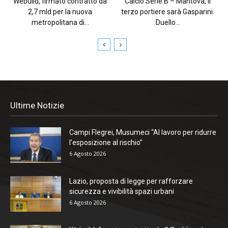
Webuild, firmato contratto da
Calcio Serie B – Mantova, il
2,7 mld per la nuova
terzo portiere sarà Gasparini.
metropolitana di...
Duello...
Ultime Notizie
Campi Flegrei, Musumeci “Al lavoro per ridurre
l’esposizione al rischio”
6 Agosto 2026
Lazio, proposta di legge per rafforzare
sicurezza e vivibilità spazi urbani
6 Agosto 2026