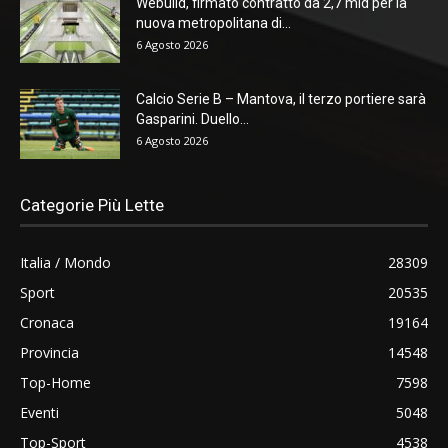
Webuild, firmato contratto da 2,7 mld per la
nuova metropolitana di...
6 Agosto 2026
Calcio Serie B – Mantova, il terzo portiere sarà
Gasparini. Duello...
6 Agosto 2026
Categorie Più Lette
Italia / Mondo
28309
Sport
20535
Cronaca
19164
Provincia
14548
Top-Home
7598
Eventi
5048
Top-Sport
4538