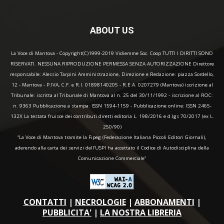
ABOUT US
La Voce di Mantova - Copyright(C)1999-2019 Vidiemme Soc. Coop TUTTI I DIRITTI SONO
RISERVATI. NESSUNA RIPRODUZIONE PERMESSA SENZA AUTORIZZAZIONE Direttore
responsabile: Alessio Tarpini Amministrazione, Direzione e Redazione: piazza Sordello,
12 - Mantova - P.IVA, C.F. e R.I. 01898140205 - R.E.A. 0207279 (Mantova) iscrizione al
Tribunale: iscritta al Tribunale di Mantova al n. 25 del 30/11/1992 - iscrizione al ROC:
n. 9363 Pubblicazione a stampa: ISSN 1594-1159 - Pubblicazione online: ISSN 2465-
132X La testata fruisce dei contributi diretti editoria L. 198/2016 e d.lgs 70/2017 (ex L.
250/90)
“La Voce di Mantova tramite la Fipeg (Federazione Italiana Piccoli Editori Giornali),
aderendo alla carta dei servizi dell'USPI ha accettato il Codice di Autodisciplina della
Comunicazione Commerciale"
CONTATTI
|
NECROLOGIE
|
ABBONAMENTI
|
PUBBLICITA'
|
LA NOSTRA LIBRERIA