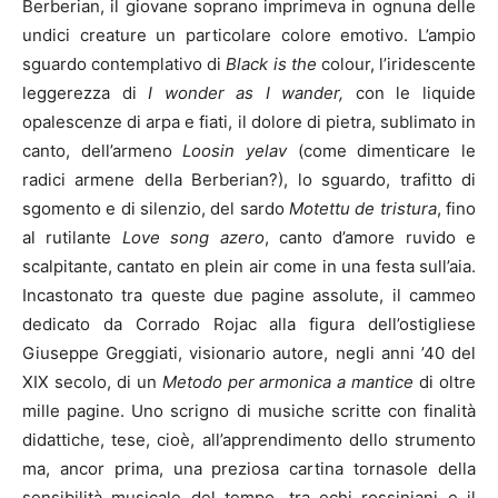
Berberian, il giovane soprano imprimeva in ognuna delle
undici creature un particolare colore emotivo. L’ampio
sguardo contemplativo di
Black is the
colour, l’iridescente
leggerezza di
I wonder as I wander,
con le liquide
opalescenze di arpa e fiati, il dolore di pietra, sublimato in
canto, dell’armeno
Loosin yelav
(come dimenticare le
radici armene della Berberian?), lo sguardo, trafitto di
sgomento e di silenzio, del sardo
Motettu de tristura
, fino
al rutilante
Love song azero
, canto d’amore ruvido e
scalpitante, cantato en plein air come in una festa sull’aia.
Incastonato tra queste due pagine assolute, il cammeo
dedicato da Corrado Rojac alla figura dell’ostigliese
Giuseppe Greggiati, visionario autore, negli anni ’40 del
XIX secolo, di un
Metodo per armonica a mantice
di oltre
mille pagine. Uno scrigno di musiche scritte con finalità
didattiche, tese, cioè, all’apprendimento dello strumento
ma, ancor prima, una preziosa cartina tornasole della
sensibilità musicale del tempo, tra echi rossiniani e il