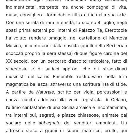
indimenticata interprete ma anche compagna di vita,
musa, consigliera, formidabile filtro critico alla sua arte.
Con una serata di rara intensità, lo scorso 4 luglio, negli
spazi prima esterni poi interni di Palazzo Te, Eterotopie
ha voluto rendere omaggio, nel cartellone di Mantova
Musica, ai cento anni dalla nascita (quelli della Berberian
scoccati proprio la sera stessa) di due figure cardine del
XX secolo, con un percorso d’ascolto reticolare, fatto di
sinestesie e di audaci approdi che gli straordinari
musicisti dell’Icarus Ensemble restituivano nella loro
magmatica bellezza, attraverso una scrittura irta di sfide.
A partire da
Naturale
, scritto per viola, percussioni e
danza, cucito addosso alla voce registrata di Celano,
l’ultimo cantastorie di una Sicilia arcaica e incontaminata,
tra interni bui, segreti, e piazze chiassose, animate dal
vociare delle
abbagnate
dei venditori ambulanti. Un
affresco steso a grumi di suono materico, brullo, qui