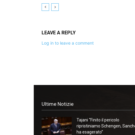
LEAVE A REPLY
Log in to leave a comment
Ultime Notizie
Tajani “Finito il pericolo
ripristiniamo Schengen, Sanc
ha esagerato”