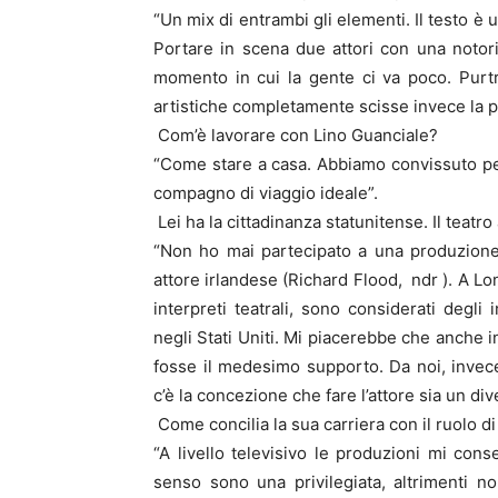
“Un mix di entrambi gli elementi. Il testo è
Portare in scena due attori con una notorie
momento in cui la gente ci va poco. Purt
artistiche completamente scisse invece la p
Com’è lavorare con Lino Guanciale?
“Come stare a casa. Abbiamo convissuto per 
compagno di viaggio ideale”.
Lei ha la cittadinanza statunitense. Il teatr
“Non ho mai partecipato a una produzione 
attore irlandese (Richard Flood, ndr ). A Lon
interpreti teatrali, sono considerati degli
negli Stati Uniti. Mi piacerebbe che anche in 
fosse il medesimo supporto. Da noi, invece,
c’è la concezione che fare l’attore sia un di
Come concilia la sua carriera con il ruolo
“A livello televisivo le produzioni mi con
senso sono una privilegiata, altrimenti no