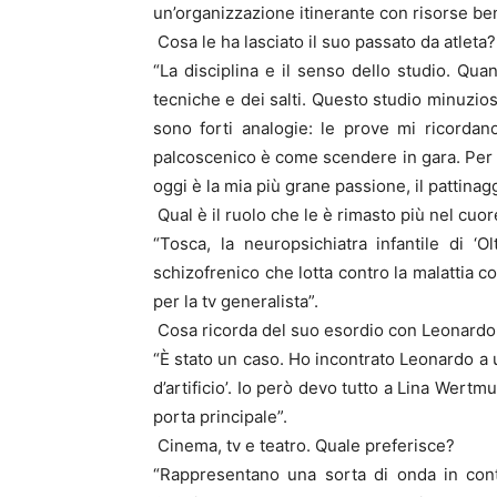
un’organizzazione itinerante con risorse ben
Cosa le ha lasciato il suo passato da atleta?
“La disciplina e il senso dello studio. Qua
tecniche e dei salti. Questo studio minuzios
sono forti analogie: le prove mi ricordano
palcoscenico è come scendere in gara. Per 
oggi è la mia più grane passione, il pattinagg
Qual è il ruolo che le è rimasto più nel cuo
“Tosca, la neuropsichiatra infantile di ‘
schizofrenico che lotta contro la malattia c
per la tv generalista”.
Cosa ricorda del suo esordio con Leonardo
“È stato un caso. Ho incontrato Leonardo a u
d’artificio’. Io però devo tutto a Lina Wertm
porta principale”.
Cinema, tv e teatro. Quale preferisce?
“Rappresentano una sorta di onda in cont