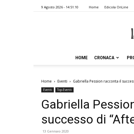
9 Agosto 2026 - 14:51:10
Home
Edicola OnLine
HOME
CRONACA
PR
Home
Eventi
Gabriella Pession racconta il success
Eventi
Top-Eventi
Gabriella Pession
successo di “Afte
13 Gennaio 2020