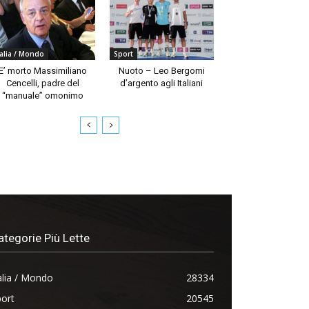
talia / Mondo
Sport
E’ morto Massimiliano
Nuoto – Leo Bergomi
Cencelli, padre del
d’argento agli Italiani
“manuale” omonimo
ategorie Più Lette
alia / Mondo
28334
ort
20545