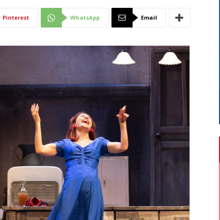
Di
Pinterest
WhatsApp
Email
Mantova