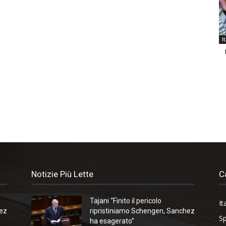
I
Notizie Più Lette
C
Tajani “Finito il pericolo
It
hez
ripristiniamo Schengen, Sanchez
Sp
ha esagerato”