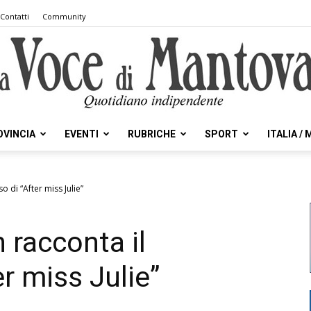
Contatti
Community
OVINCIA
EVENTI
RUBRICHE
SPORT
ITALIA /
la
o di “After miss Julie”
 racconta il
Voce
r miss Julie”