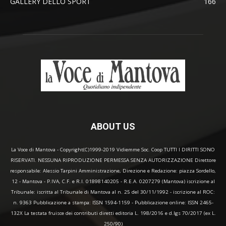
GALLERY DELLO SPORT
166
ABOUT US
La Voce di Mantova - Copyright(C)1999-2019 Vidiemme Soc. Coop TUTTI I DIRITTI SONO
RISERVATI. NESSUNA RIPRODUZIONE PERMESSA SENZA AUTORIZZAZIONE Direttore
responsabile: Alessio Tarpini Amministrazione, Direzione e Redazione: piazza Sordello,
12 - Mantova - P.IVA, C.F. e R.I. 01898140205 - R.E.A. 0207279 (Mantova) iscrizione al
Tribunale: iscritta al Tribunale di Mantova al n. 25 del 30/11/1992 - iscrizione al ROC:
n. 9363 Pubblicazione a stampa: ISSN 1594-1159 - Pubblicazione online: ISSN 2465-
132X La testata fruisce dei contributi diretti editoria L. 198/2016 e d.lgs 70/2017 (ex L.
250/90)