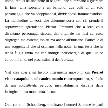
uomo, reduci da una notte di bagordi, che si fermano a guardare
la luna. Una soprano e un baritono, due volti di un solo
personaggio che va sdoppiandosi, dividendosi, frammentandosi.
La moltitudine di voci, che chiunque porta con sé, prende il
sopravvento sgretolando Pierrot. Frantumi che a loro volta
diventano personaggi staccati dall’originale ma fusi ad esso,
disgregati ma assieme, isolati ma anche all’unisono. Particelle di
una soggettività che si ostinano nella notte, in una festa che in
realtà è già finita ma che indugia nell’energia di quell’unico
corpo infranto, nel procrastinarsi dell’ebrezza.
Viel crea così a un lavoro interamente nuovo in cui
Pierrot
viene catapultato nel caotico
mondo contemporaneo
, simbolo
di una soggettività perduta, inevitabilmente distratta dalle
lusinghe di una mondanità alienata.
Qui, come in Schoenberg, dominano i numeri 3, come le parti