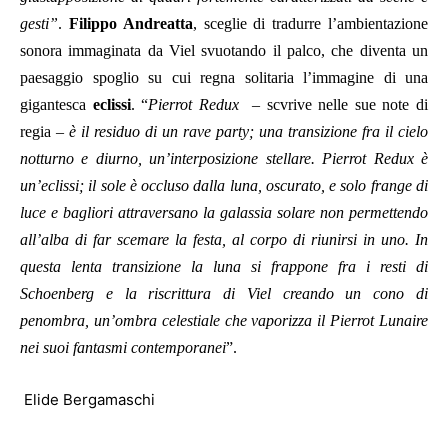
gesti”
.
Filippo Andreatta
, sceglie di tradurre l’ambientazione
sonora immaginata da Viel svuotando il palco, che diventa un
paesaggio spoglio su cui regna solitaria l’immagine di una
gigantesca
eclissi
. “
Pierrot Redux –
scvrive nelle sue note di
regia
– è il residuo di un rave party; una transizione fra il cielo
notturno e diurno, un’interposizione stellare. Pierrot Redux è
un’eclissi; il sole è occluso dalla luna, oscurato, e solo frange di
luce e bagliori attraversano la galassia solare non permettendo
all’alba di far scemare la festa, al corpo di riunirsi in uno. In
questa lenta transizione la luna si frappone fra i resti di
Schoenberg e la riscrittura di Viel creando un cono di
penombra, un’ombra celestiale che vaporizza il Pierrot Lunaire
nei suoi fantasmi contemporanei
”.
Elide Bergamaschi