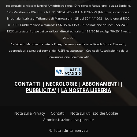
responsabile: Alessio Tarpini Amministrazione, Direzione e Redazione: piazza Sordello,
12 - Mantova - P.IVA, C.F. e R.I. 01898140205 - R.E.A. 0207279 (Mantova) iscrizione al
Tribunale: iscritta al Tribunale di Mantova al n. 25 del 30/11/1992 - iscrizione al ROC:
n. 9363 Pubblicazione a stampa: ISSN 1594-1159 - Pubblicazione online: ISSN 2465-
132X La testata fruisce dei contributi diretti editoria L. 198/2016 e d.lgs 70/2017 (ex L.
250/90)
“La Voce di Mantova tramite la Fipeg (Federazione Italiana Piccoli Editori Giornali),
aderendo alla carta dei servizi dell'USPI ha accettato il Codice di Autodisciplina della
Comunicazione Commerciale"
CONTATTI
|
NECROLOGIE
|
ABBONAMENTI
|
PUBBLICITA'
|
LA NOSTRA LIBRERIA
Nota sulla Privacy
Contatti
Nota sull’utilizzo dei Cookie
Amministrazione trasparente
© Tutti i diritti riservati