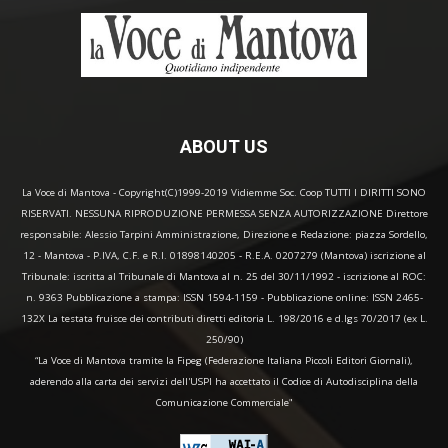
ABOUT US
La Voce di Mantova - Copyright(C)1999-2019 Vidiemme Soc. Coop TUTTI I DIRITTI SONO
RISERVATI. NESSUNA RIPRODUZIONE PERMESSA SENZA AUTORIZZAZIONE Direttore
responsabile: Alessio Tarpini Amministrazione, Direzione e Redazione: piazza Sordello,
12 - Mantova - P.IVA, C.F. e R.I. 01898140205 - R.E.A. 0207279 (Mantova) iscrizione al
Tribunale: iscritta al Tribunale di Mantova al n. 25 del 30/11/1992 - iscrizione al ROC:
n. 9363 Pubblicazione a stampa: ISSN 1594-1159 - Pubblicazione online: ISSN 2465-
132X La testata fruisce dei contributi diretti editoria L. 198/2016 e d.lgs 70/2017 (ex L.
250/90)
“La Voce di Mantova tramite la Fipeg (Federazione Italiana Piccoli Editori Giornali),
aderendo alla carta dei servizi dell'USPI ha accettato il Codice di Autodisciplina della
Comunicazione Commerciale"