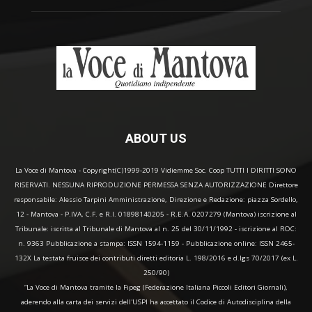
ABOUT US
La Voce di Mantova - Copyright(C)1999-2019 Vidiemme Soc. Coop TUTTI I DIRITTI SONO
RISERVATI. NESSUNA RIPRODUZIONE PERMESSA SENZA AUTORIZZAZIONE Direttore
responsabile: Alessio Tarpini Amministrazione, Direzione e Redazione: piazza Sordello,
12 - Mantova - P.IVA, C.F. e R.I. 01898140205 - R.E.A. 0207279 (Mantova) iscrizione al
Tribunale: iscritta al Tribunale di Mantova al n. 25 del 30/11/1992 - iscrizione al ROC:
n. 9363 Pubblicazione a stampa: ISSN 1594-1159 - Pubblicazione online: ISSN 2465-
132X La testata fruisce dei contributi diretti editoria L. 198/2016 e d.lgs 70/2017 (ex L.
250/90)
“La Voce di Mantova tramite la Fipeg (Federazione Italiana Piccoli Editori Giornali),
aderendo alla carta dei servizi dell'USPI ha accettato il Codice di Autodisciplina della