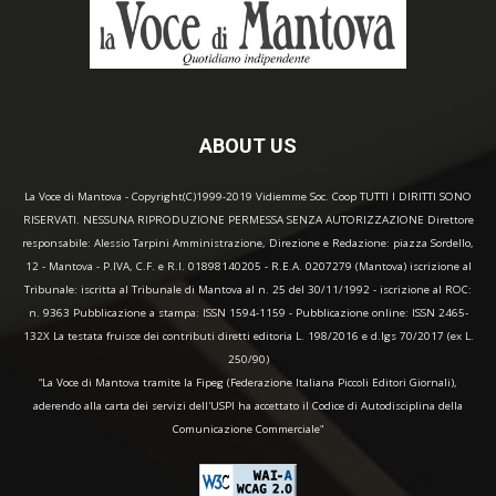
ABOUT US
La Voce di Mantova - Copyright(C)1999-2019 Vidiemme Soc. Coop TUTTI I DIRITTI SONO
RISERVATI. NESSUNA RIPRODUZIONE PERMESSA SENZA AUTORIZZAZIONE Direttore
responsabile: Alessio Tarpini Amministrazione, Direzione e Redazione: piazza Sordello,
12 - Mantova - P.IVA, C.F. e R.I. 01898140205 - R.E.A. 0207279 (Mantova) iscrizione al
Tribunale: iscritta al Tribunale di Mantova al n. 25 del 30/11/1992 - iscrizione al ROC:
n. 9363 Pubblicazione a stampa: ISSN 1594-1159 - Pubblicazione online: ISSN 2465-
132X La testata fruisce dei contributi diretti editoria L. 198/2016 e d.lgs 70/2017 (ex L.
250/90)
“La Voce di Mantova tramite la Fipeg (Federazione Italiana Piccoli Editori Giornali),
aderendo alla carta dei servizi dell'USPI ha accettato il Codice di Autodisciplina della
Comunicazione Commerciale"