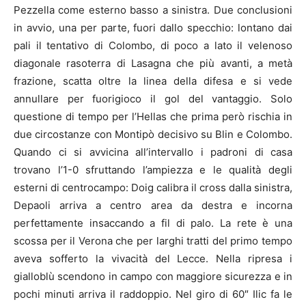
Pezzella come esterno basso a sinistra. Due conclusioni
in avvio, una per parte, fuori dallo specchio: lontano dai
pali il tentativo di Colombo, di poco a lato il velenoso
diagonale rasoterra di Lasagna che più avanti, a metà
frazione, scatta oltre la linea della difesa e si vede
annullare per fuorigioco il gol del vantaggio. Solo
questione di tempo per l’Hellas che prima però rischia in
due circostanze con Montipò decisivo su Blin e Colombo.
Quando ci si avvicina all’intervallo i padroni di casa
trovano l’1-0 sfruttando l’ampiezza e le qualità degli
esterni di centrocampo: Doig calibra il cross dalla sinistra,
Depaoli arriva a centro area da destra e incorna
perfettamente insaccando a fil di palo. La rete è una
scossa per il Verona che per larghi tratti del primo tempo
aveva sofferto la vivacità del Lecce. Nella ripresa i
gialloblù scendono in campo con maggiore sicurezza e in
pochi minuti arriva il raddoppio. Nel giro di 60″ Ilic fa le