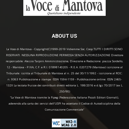
ABOUT US
La Voce di Mantova - Copyright(C)1999-2019 Vidiemme Soc. Coop TUTTI I DIRITTI SONO
RISERVATI. NESSUNA RIPRODUZIONE PERMESSA SENZA AUTORIZZAZIONE Direttore
responsabile: Alessio Tarpini Amministrazione, Direzione e Redazione: piazza Sordello,
12 - Mantova - P.IVA, C.F. e R.I. 01898140205 - R.E.A. 0207279 (Mantova) iscrizione al
Tribunale: iscritta al Tribunale di Mantova al n. 25 del 30/11/1992 - iscrizione al ROC:
n. 9363 Pubblicazione a stampa: ISSN 1594-1159 - Pubblicazione online: ISSN 2465-
132X La testata fruisce dei contributi diretti editoria L. 198/2016 e d.lgs 70/2017 (ex L.
250/90)
“La Voce di Mantova tramite la Fipeg (Federazione Italiana Piccoli Editori Giornali),
aderendo alla carta dei servizi dell'USPI ha accettato il Codice di Autodisciplina della
Comunicazione Commerciale"