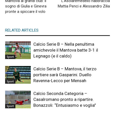
Mantova ai grandi club: il
L’Asolaremedello riabbraccia
sogno di Giulia e Ginevra
Mattia Penci e Alessandro Zilia
pronte a spiccare il volo
RELATED ARTICLES
Calcio Serie B – Nella penultima
amichevole il Mantova batte 3-1 il
Legnago (e il caldo)
Sport
Calcio Serie B – Mantova, il terzo
portiere sarà Gasparini. Duello
Ravenna-Lecco per Mensah
Sport
Calcio Seconda Categoria –
Casalromano pronto a ripartire.
Bonazzoli: “Entusiasmo e voglia”
Sport