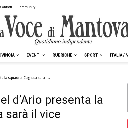
Contatti
Community
OVINCIA
EVENTI
RUBRICHE
SPORT
ITALIA /
la
ta la squadra: Cagnata sarà il...
el d’Ario presenta la
Voce
sarà il vice