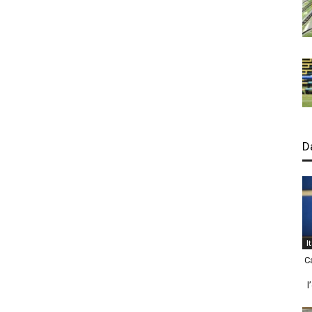
D
I
C
l