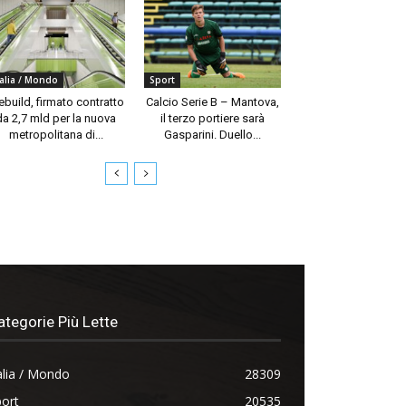
talia / Mondo
Sport
build, firmato contratto
Calcio Serie B – Mantova,
da 2,7 mld per la nuova
il terzo portiere sarà
metropolitana di...
Gasparini. Duello...
ategorie Più Lette
alia / Mondo
28309
ort
20535