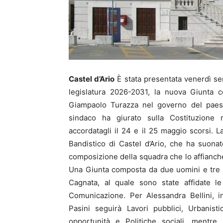
Castel d’Ario
È stata presentata venerdì ser
legislatura 2026-2031, la nuova Giunta c
Giampaolo Turazza nel governo del paese
sindaco ha giurato sulla Costituzione r
accordatagli il 24 e il 25 maggio scorsi. L
Bandistico di Castel d’Ario, che ha suonato
composizione della squadra che lo affianch
Una Giunta composta da due uomini e tre d
Cagnata, al quale sono state affidate le 
Comunicazione. Per Alessandra Bellini, inv
Pasini seguirà Lavori pubblici, Urbanistic
opportunità e Politiche sociali, mentre 