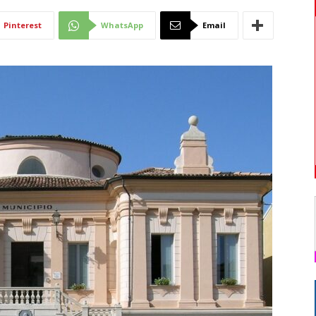
Di
Pinterest
WhatsApp
Email
Mantova