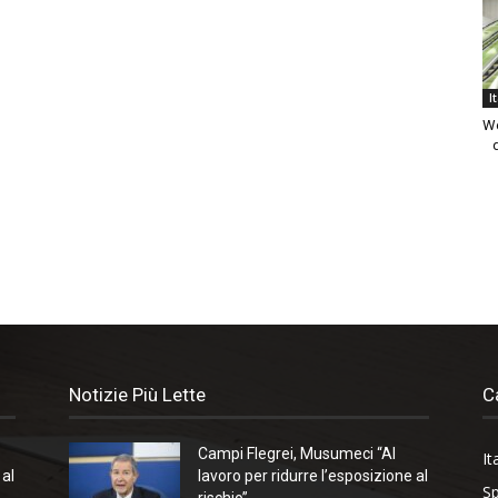
I
We
Notizie Più Lette
C
Campi Flegrei, Musumeci “Al
It
 al
lavoro per ridurre l’esposizione al
Sp
rischio”