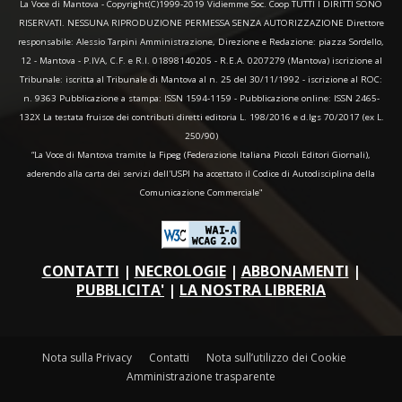
La Voce di Mantova - Copyright(C)1999-2019 Vidiemme Soc. Coop TUTTI I DIRITTI SONO
RISERVATI. NESSUNA RIPRODUZIONE PERMESSA SENZA AUTORIZZAZIONE Direttore
responsabile: Alessio Tarpini Amministrazione, Direzione e Redazione: piazza Sordello,
12 - Mantova - P.IVA, C.F. e R.I. 01898140205 - R.E.A. 0207279 (Mantova) iscrizione al
Tribunale: iscritta al Tribunale di Mantova al n. 25 del 30/11/1992 - iscrizione al ROC:
n. 9363 Pubblicazione a stampa: ISSN 1594-1159 - Pubblicazione online: ISSN 2465-
132X La testata fruisce dei contributi diretti editoria L. 198/2016 e d.lgs 70/2017 (ex L.
250/90)
“La Voce di Mantova tramite la Fipeg (Federazione Italiana Piccoli Editori Giornali),
aderendo alla carta dei servizi dell'USPI ha accettato il Codice di Autodisciplina della
Comunicazione Commerciale"
CONTATTI
|
NECROLOGIE
|
ABBONAMENTI
|
PUBBLICITA'
|
LA NOSTRA LIBRERIA
Nota sulla Privacy
Contatti
Nota sull’utilizzo dei Cookie
Amministrazione trasparente