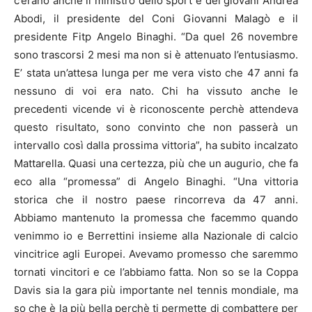
c’erano anche il ministro dello sport e dei giovani Andrea
Abodi, il presidente del Coni Giovanni Malagò e il
presidente Fitp Angelo Binaghi. “Da quel 26 novembre
sono trascorsi 2 mesi ma non si è attenuato l’entusiasmo.
E’ stata un’attesa lunga per me vera visto che 47 anni fa
nessuno di voi era nato. Chi ha vissuto anche le
precedenti vicende vi è riconoscente perchè attendeva
questo risultato, sono convinto che non passerà un
intervallo così dalla prossima vittoria”, ha subito incalzato
Mattarella. Quasi una certezza, più che un augurio, che fa
eco alla “promessa” di Angelo Binaghi. “Una vittoria
storica che il nostro paese rincorreva da 47 anni.
Abbiamo mantenuto la promessa che facemmo quando
venimmo io e Berrettini insieme alla Nazionale di calcio
vincitrice agli Europei. Avevamo promesso che saremmo
tornati vincitori e ce l’abbiamo fatta. Non so se la Coppa
Davis sia la gara più importante nel tennis mondiale, ma
so che è la più bella perchè ti permette di combattere per