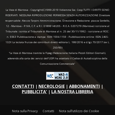
La Voce di Mantova - Copyright(C)1999-2019 Vidiemme Soc. Coop TUTTI I DIRITTI SONO
RISERVATI. NESSUNA RIPRODUZIONE PERMESSA SENZA AUTORIZZAZIONE Direttore
responsabile: Alessio Tarpini Amministrazione, Direzione e Redazione: piazza Sordello,
12 - Mantova - P.IVA, C.F. e R.I. 01898140205 - R.E.A. 0207279 (Mantova) iscrizione al
Tribunale: iscritta al Tribunale di Mantova al n. 25 del 30/11/1992 - iscrizione al ROC:
n. 9363 Pubblicazione a stampa: ISSN 1594-1159 - Pubblicazione online: ISSN 2465-
132X La testata fruisce dei contributi diretti editoria L. 198/2016 e d.lgs 70/2017 (ex L.
250/90)
“La Voce di Mantova tramite la Fipeg (Federazione Italiana Piccoli Editori Giornali),
aderendo alla carta dei servizi dell'USPI ha accettato il Codice di Autodisciplina della
Comunicazione Commerciale"
CONTATTI
|
NECROLOGIE
|
ABBONAMENTI
|
PUBBLICITA'
|
LA NOSTRA LIBRERIA
Nota sulla Privacy
Contatti
Nota sull’utilizzo dei Cookie