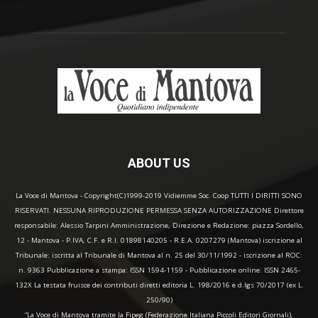
ABOUT US
La Voce di Mantova - Copyright(C)1999-2019 Vidiemme Soc. Coop TUTTI I DIRITTI SONO
RISERVATI. NESSUNA RIPRODUZIONE PERMESSA SENZA AUTORIZZAZIONE Direttore
responsabile: Alessio Tarpini Amministrazione, Direzione e Redazione: piazza Sordello,
12 - Mantova - P.IVA, C.F. e R.I. 01898140205 - R.E.A. 0207279 (Mantova) iscrizione al
Tribunale: iscritta al Tribunale di Mantova al n. 25 del 30/11/1992 - iscrizione al ROC:
n. 9363 Pubblicazione a stampa: ISSN 1594-1159 - Pubblicazione online: ISSN 2465-
132X La testata fruisce dei contributi diretti editoria L. 198/2016 e d.lgs 70/2017 (ex L.
250/90)
“La Voce di Mantova tramite la Fipeg (Federazione Italiana Piccoli Editori Giornali),