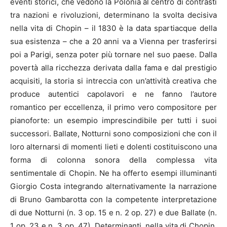
eventi storici, che vedono la Polonia al centro di contrasti
tra nazioni e rivoluzioni, determinano la svolta decisiva
nella vita di Chopin – il 1830 è la data spartiacque della
sua esistenza – che a 20 anni va a Vienna per trasferirsi
poi a Parigi, senza poter più tornare nel suo paese. Dalla
povertà alla ricchezza derivata dalla fama e dal prestigio
acquisiti, la storia si intreccia con un’attività creativa che
produce autentici capolavori e ne fanno l’autore
romantico per eccellenza, il primo vero compositore per
pianoforte: un esempio imprescindibile per tutti i suoi
successori. Ballate, Notturni sono composizioni che con il
loro alternarsi di momenti lieti e dolenti costituiscono una
forma di colonna sonora della complessa vita
sentimentale di Chopin. Ne ha offerto esempi illuminanti
Giorgio Costa integrando alternativamente la narrazione
di Bruno Gambarotta con la competente interpretazione
di due Notturni (n. 3 op. 15 e n. 2 op. 27) e due Ballate (n.
1 op. 23 e n. 3 op. 47). Determinanti, nella vita di Chopin,