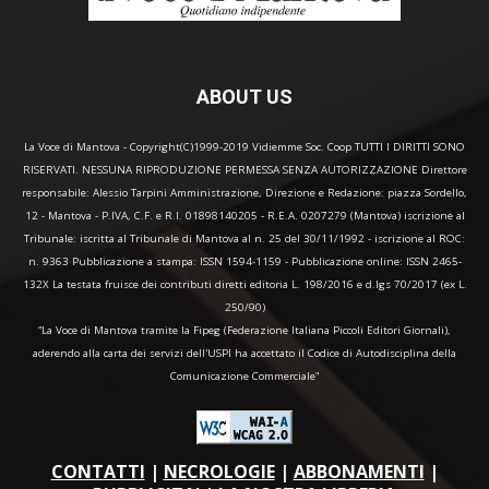
ABOUT US
La Voce di Mantova - Copyright(C)1999-2019 Vidiemme Soc. Coop TUTTI I DIRITTI SONO
RISERVATI. NESSUNA RIPRODUZIONE PERMESSA SENZA AUTORIZZAZIONE Direttore
responsabile: Alessio Tarpini Amministrazione, Direzione e Redazione: piazza Sordello,
12 - Mantova - P.IVA, C.F. e R.I. 01898140205 - R.E.A. 0207279 (Mantova) iscrizione al
Tribunale: iscritta al Tribunale di Mantova al n. 25 del 30/11/1992 - iscrizione al ROC:
n. 9363 Pubblicazione a stampa: ISSN 1594-1159 - Pubblicazione online: ISSN 2465-
132X La testata fruisce dei contributi diretti editoria L. 198/2016 e d.lgs 70/2017 (ex L.
250/90)
“La Voce di Mantova tramite la Fipeg (Federazione Italiana Piccoli Editori Giornali),
aderendo alla carta dei servizi dell'USPI ha accettato il Codice di Autodisciplina della
Comunicazione Commerciale"
CONTATTI
|
NECROLOGIE
|
ABBONAMENTI
|