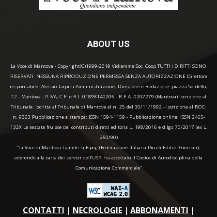
ABOUT US
La Voce di Mantova - Copyright(C)1999-2019 Vidiemme Soc. Coop TUTTI I DIRITTI SONO
RISERVATI. NESSUNA RIPRODUZIONE PERMESSA SENZA AUTORIZZAZIONE Direttore
responsabile: Alessio Tarpini Amministrazione, Direzione e Redazione: piazza Sordello,
12 - Mantova - P.IVA, C.F. e R.I. 01898140205 - R.E.A. 0207279 (Mantova) iscrizione al
Tribunale: iscritta al Tribunale di Mantova al n. 25 del 30/11/1992 - iscrizione al ROC:
n. 9363 Pubblicazione a stampa: ISSN 1594-1159 - Pubblicazione online: ISSN 2465-
132X La testata fruisce dei contributi diretti editoria L. 198/2016 e d.lgs 70/2017 (ex L.
250/90)
“La Voce di Mantova tramite la Fipeg (Federazione Italiana Piccoli Editori Giornali),
aderendo alla carta dei servizi dell'USPI ha accettato il Codice di Autodisciplina della
Comunicazione Commerciale"
CONTATTI
|
NECROLOGIE
|
ABBONAMENTI
|