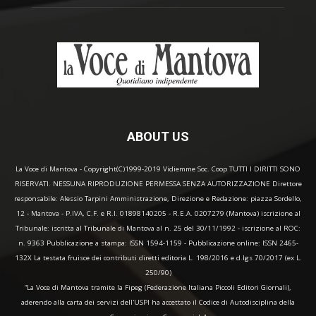
ABOUT US
La Voce di Mantova - Copyright(C)1999-2019 Vidiemme Soc. Coop TUTTI I DIRITTI SONO
RISERVATI. NESSUNA RIPRODUZIONE PERMESSA SENZA AUTORIZZAZIONE Direttore
responsabile: Alessio Tarpini Amministrazione, Direzione e Redazione: piazza Sordello,
12 - Mantova - P.IVA, C.F. e R.I. 01898140205 - R.E.A. 0207279 (Mantova) iscrizione al
Tribunale: iscritta al Tribunale di Mantova al n. 25 del 30/11/1992 - iscrizione al ROC:
n. 9363 Pubblicazione a stampa: ISSN 1594-1159 - Pubblicazione online: ISSN 2465-
132X La testata fruisce dei contributi diretti editoria L. 198/2016 e d.lgs 70/2017 (ex L.
250/90)
“La Voce di Mantova tramite la Fipeg (Federazione Italiana Piccoli Editori Giornali),
aderendo alla carta dei servizi dell'USPI ha accettato il Codice di Autodisciplina della