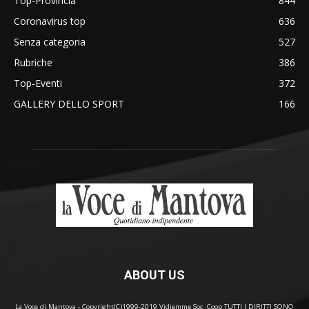
Top-Provincia
844
Coronavirus top
636
Senza categoria
527
Rubriche
386
Top-Eventi
372
GALLERY DELLO SPORT
166
ABOUT US
La Voce di Mantova - Copyright(C)1999-2019 Vidiemme Soc. Coop TUTTI I DIRITTI SONO