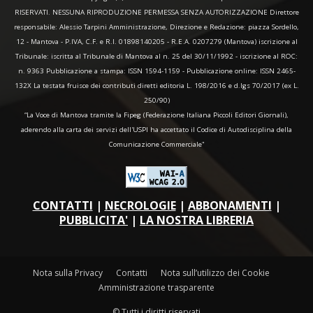
RISERVATI. NESSUNA RIPRODUZIONE PERMESSA SENZA AUTORIZZAZIONE Direttore
responsabile: Alessio Tarpini Amministrazione, Direzione e Redazione: piazza Sordello,
12 - Mantova - P.IVA, C.F. e R.I. 01898140205 - R.E.A. 0207279 (Mantova) iscrizione al
Tribunale: iscritta al Tribunale di Mantova al n. 25 del 30/11/1992 - iscrizione al ROC:
n. 9363 Pubblicazione a stampa: ISSN 1594-1159 - Pubblicazione online: ISSN 2465-
132X La testata fruisce dei contributi diretti editoria L. 198/2016 e d.lgs 70/2017 (ex L.
250/90)
“La Voce di Mantova tramite la Fipeg (Federazione Italiana Piccoli Editori Giornali),
aderendo alla carta dei servizi dell'USPI ha accettato il Codice di Autodisciplina della
Comunicazione Commerciale"
CONTATTI
|
NECROLOGIE
|
ABBONAMENTI
|
PUBBLICITA'
|
LA NOSTRA LIBRERIA
Nota sulla Privacy
Contatti
Nota sull’utilizzo dei Cookie
Amministrazione trasparente
© Tutti i diritti riservati