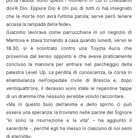
porta rabbia. Sono questi i momenti in cui ci chiediamo
dov’è Dio. Eppure Dio è chi più di tutti ci hai insegnato
che la morte non avrà l’ultima parola; serve però tenere
accesa la lampada della fede».
Giacomo lavorava come parrucchiere in un negozio di
Mantova e stava tornando a casa quando lunedì, verso le
18.30, si è scontrato contro una Toyota Auris che
proveniva dal senso opposto e che aveva praticamente
concluso la manovra per entrare nel parcheggio della
palestra Level Up. La perdita di conoscenza, la corsa in
eliambulanza nell’ospedale civile di Brescia e, dopo
ventiquattr’ore, il decesso sono state le repentine tappe
di un dramma che nessuno avrebbe voluto raccontare.
«Ma in questo buio dell’anima e dello spirito ci può
essere una speranza: la troviamo nelle parole del Signore
“Io sono la risurrezione e la vita” – ha aggiunto il
sacerdote -, perché egli ha messo in ciascuno di noi semi
di eternità».