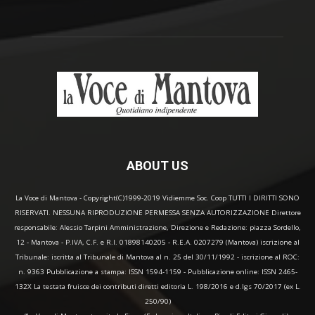
ABOUT US
La Voce di Mantova - Copyright(C)1999-2019 Vidiemme Soc. Coop TUTTI I DIRITTI SONO
RISERVATI. NESSUNA RIPRODUZIONE PERMESSA SENZA AUTORIZZAZIONE Direttore
responsabile: Alessio Tarpini Amministrazione, Direzione e Redazione: piazza Sordello,
12 - Mantova - P.IVA, C.F. e R.I. 01898140205 - R.E.A. 0207279 (Mantova) iscrizione al
Tribunale: iscritta al Tribunale di Mantova al n. 25 del 30/11/1992 - iscrizione al ROC:
n. 9363 Pubblicazione a stampa: ISSN 1594-1159 - Pubblicazione online: ISSN 2465-
132X La testata fruisce dei contributi diretti editoria L. 198/2016 e d.lgs 70/2017 (ex L.
250/90)