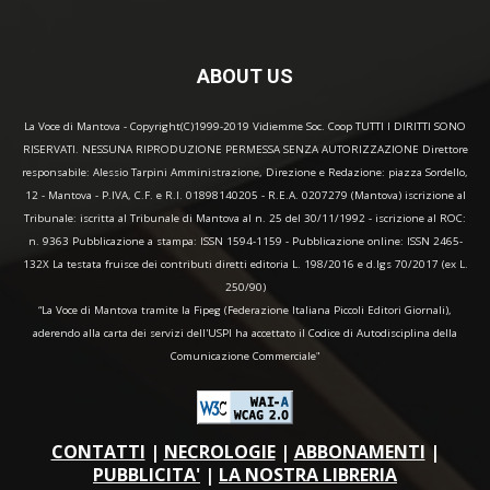
ABOUT US
La Voce di Mantova - Copyright(C)1999-2019 Vidiemme Soc. Coop TUTTI I DIRITTI SONO
RISERVATI. NESSUNA RIPRODUZIONE PERMESSA SENZA AUTORIZZAZIONE Direttore
responsabile: Alessio Tarpini Amministrazione, Direzione e Redazione: piazza Sordello,
12 - Mantova - P.IVA, C.F. e R.I. 01898140205 - R.E.A. 0207279 (Mantova) iscrizione al
Tribunale: iscritta al Tribunale di Mantova al n. 25 del 30/11/1992 - iscrizione al ROC:
n. 9363 Pubblicazione a stampa: ISSN 1594-1159 - Pubblicazione online: ISSN 2465-
132X La testata fruisce dei contributi diretti editoria L. 198/2016 e d.lgs 70/2017 (ex L.
250/90)
“La Voce di Mantova tramite la Fipeg (Federazione Italiana Piccoli Editori Giornali),
aderendo alla carta dei servizi dell'USPI ha accettato il Codice di Autodisciplina della
Comunicazione Commerciale"
CONTATTI
|
NECROLOGIE
|
ABBONAMENTI
|
PUBBLICITA'
|
LA NOSTRA LIBRERIA