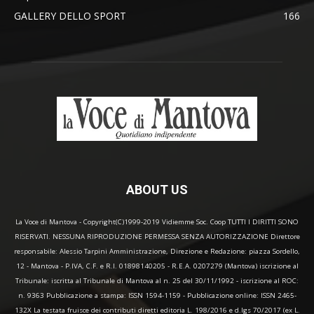
GALLERY DELLO SPORT
166
ABOUT US
La Voce di Mantova - Copyright(C)1999-2019 Vidiemme Soc. Coop TUTTI I DIRITTI SONO
RISERVATI. NESSUNA RIPRODUZIONE PERMESSA SENZA AUTORIZZAZIONE Direttore
responsabile: Alessio Tarpini Amministrazione, Direzione e Redazione: piazza Sordello,
12 - Mantova - P.IVA, C.F. e R.I. 01898140205 - R.E.A. 0207279 (Mantova) iscrizione al
Tribunale: iscritta al Tribunale di Mantova al n. 25 del 30/11/1992 - iscrizione al ROC:
n. 9363 Pubblicazione a stampa: ISSN 1594-1159 - Pubblicazione online: ISSN 2465-
132X La testata fruisce dei contributi diretti editoria L. 198/2016 e d.lgs 70/2017 (ex L.