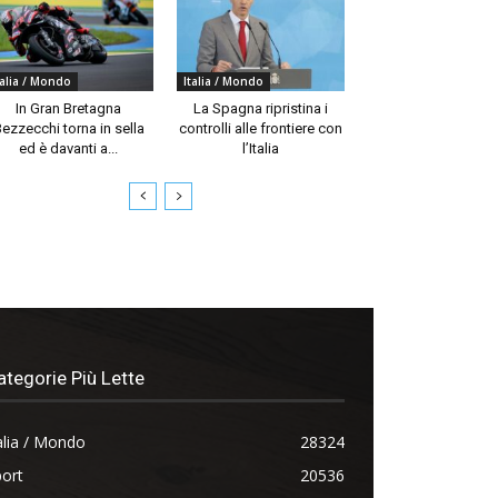
talia / Mondo
Italia / Mondo
In Gran Bretagna
La Spagna ripristina i
ezzecchi torna in sella
controlli alle frontiere con
ed è davanti a...
l’Italia
ategorie Più Lette
alia / Mondo
28324
ort
20536