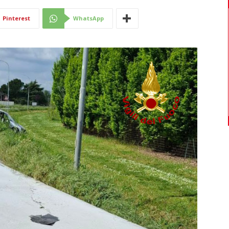
Di
Pinterest
WhatsApp
Mantova