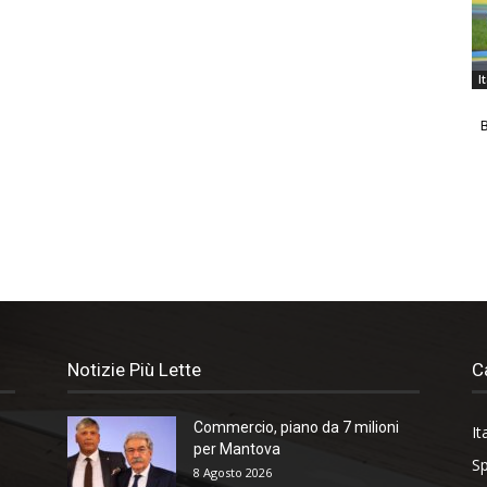
I
B
Notizie Più Lette
C
Commercio, piano da 7 milioni
It
per Mantova
Sp
8 Agosto 2026