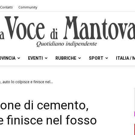
Contatti
Community
OVINCIA
EVENTI
RUBRICHE
SPORT
ITALIA /
la
auto lo colpisce e finisce nel...
trone di cemento,
Voce
e finisce nel fosso