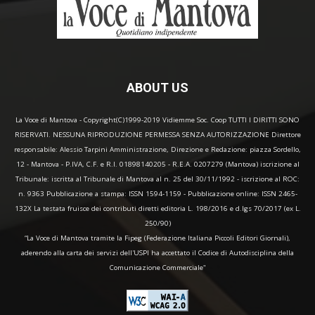
ABOUT US
La Voce di Mantova - Copyright(C)1999-2019 Vidiemme Soc. Coop TUTTI I DIRITTI SONO
RISERVATI. NESSUNA RIPRODUZIONE PERMESSA SENZA AUTORIZZAZIONE Direttore
responsabile: Alessio Tarpini Amministrazione, Direzione e Redazione: piazza Sordello,
12 - Mantova - P.IVA, C.F. e R.I. 01898140205 - R.E.A. 0207279 (Mantova) iscrizione al
Tribunale: iscritta al Tribunale di Mantova al n. 25 del 30/11/1992 - iscrizione al ROC:
n. 9363 Pubblicazione a stampa: ISSN 1594-1159 - Pubblicazione online: ISSN 2465-
132X La testata fruisce dei contributi diretti editoria L. 198/2016 e d.lgs 70/2017 (ex L.
250/90)
“La Voce di Mantova tramite la Fipeg (Federazione Italiana Piccoli Editori Giornali),
aderendo alla carta dei servizi dell'USPI ha accettato il Codice di Autodisciplina della
Comunicazione Commerciale"