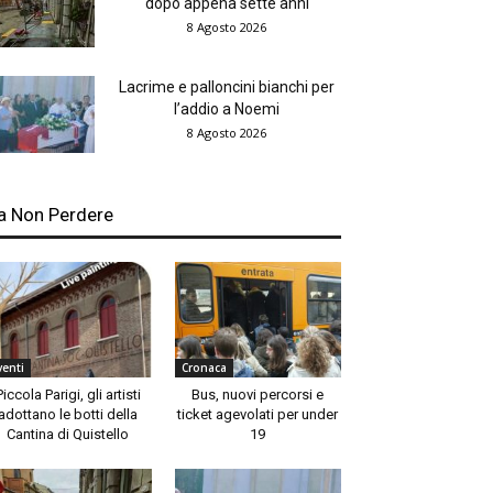
dopo appena sette anni
8 Agosto 2026
Lacrime e palloncini bianchi per
l’addio a Noemi
8 Agosto 2026
a Non Perdere
venti
Cronaca
Piccola Parigi, gli artisti
Bus, nuovi percorsi e
adottano le botti della
ticket agevolati per under
Cantina di Quistello
19