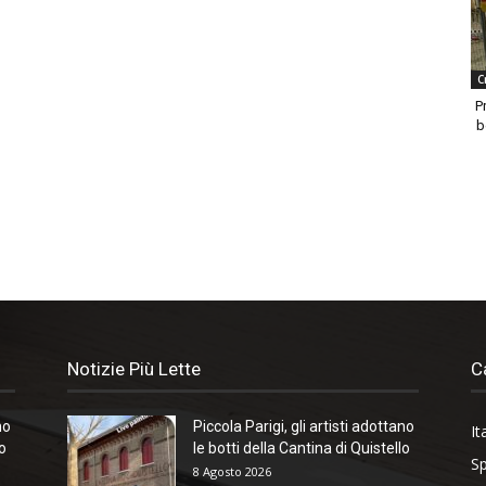
C
P
b
Notizie Più Lette
C
no
Piccola Parigi, gli artisti adottano
It
lo
le botti della Cantina di Quistello
Sp
8 Agosto 2026