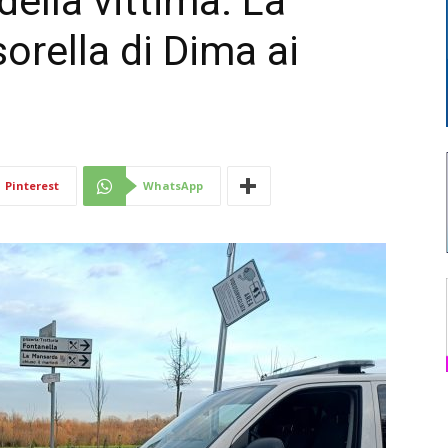
 della vittima. La
sorella di Dima ai
Di
Mantova
Pinterest
WhatsApp