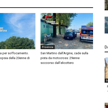
D
Provincia
sa per soffocamento.
San Martino dall’Argine, cade sulla
topsia della 20enne di
pista da motocross: 29enne
soccorso dall’elicottero
E