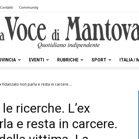
Contatti
Community
OVINCIA
EVENTI
RUBRICHE
SPORT
ITALIA /
la
 fidanzato non parla e resta in carcere....
le ricerche. L’ex
Voce
la e resta in carcere.