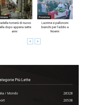
ronaca
Provincia
radella tornerà di nuovo
Lacrime e palloncini
ella dopo appena sette
bianchi per l’addio a
anni
Noemi
ategorie Più Lette
alia / Mondo
28328
ort
20538