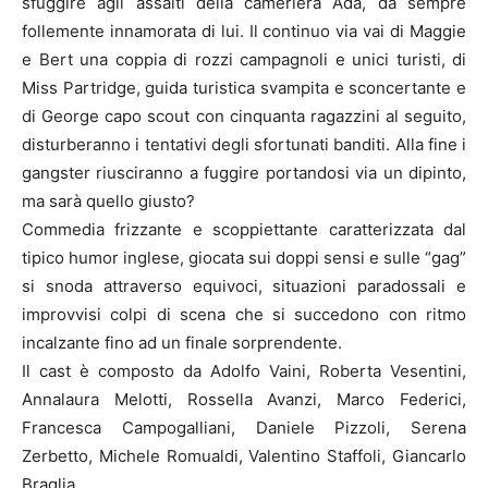
sfuggire agli assalti della cameriera Ada, da sempre
follemente innamorata di lui. Il continuo via vai di Maggie
e Bert una coppia di rozzi campagnoli e unici turisti, di
Miss Partridge, guida turistica svampita e sconcertante e
di George capo scout con cinquanta ragazzini al seguito,
disturberanno i tentativi degli sfortunati banditi. Alla fine i
gangster riusciranno a fuggire portandosi via un dipinto,
ma sarà quello giusto?
Commedia frizzante e scoppiettante caratterizzata dal
tipico humor inglese, giocata sui doppi sensi e sulle “gag”
si snoda attraverso equivoci, situazioni paradossali e
improvvisi colpi di scena che si succedono con ritmo
incalzante fino ad un finale sorprendente.
Il cast è composto da Adolfo Vaini, Roberta Vesentini,
Annalaura Melotti, Rossella Avanzi, Marco Federici,
Francesca Campogalliani, Daniele Pizzoli, Serena
Zerbetto, Michele Romualdi, Valentino Staffoli, Giancarlo
Braglia.