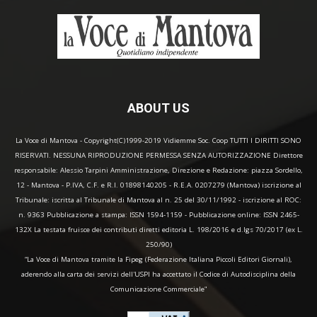
ABOUT US
La Voce di Mantova - Copyright(C)1999-2019 Vidiemme Soc. Coop TUTTI I DIRITTI SONO
RISERVATI. NESSUNA RIPRODUZIONE PERMESSA SENZA AUTORIZZAZIONE Direttore
responsabile: Alessio Tarpini Amministrazione, Direzione e Redazione: piazza Sordello,
12 - Mantova - P.IVA, C.F. e R.I. 01898140205 - R.E.A. 0207279 (Mantova) iscrizione al
Tribunale: iscritta al Tribunale di Mantova al n. 25 del 30/11/1992 - iscrizione al ROC:
n. 9363 Pubblicazione a stampa: ISSN 1594-1159 - Pubblicazione online: ISSN 2465-
132X La testata fruisce dei contributi diretti editoria L. 198/2016 e d.lgs 70/2017 (ex L.
250/90)
“La Voce di Mantova tramite la Fipeg (Federazione Italiana Piccoli Editori Giornali),
aderendo alla carta dei servizi dell'USPI ha accettato il Codice di Autodisciplina della
Comunicazione Commerciale"