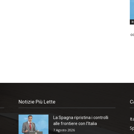
I
co
Notizie Più Lette
C
La Spagna ripristina i controlli
It
alle frontiere con l’Italia
Sp
7 Agosto 2026