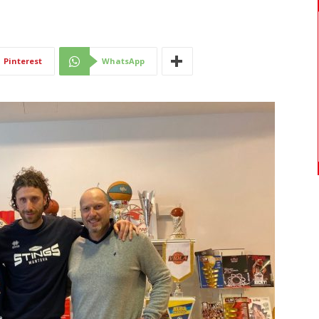
Di
Pinterest
WhatsApp
Mantova