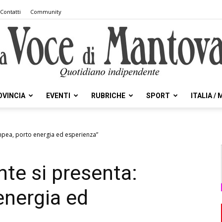
Contatti
Community
OVINCIA
EVENTI
RUBRICHE
SPORT
ITALIA /
la
ompea, porto energia ed esperienza”
nte si presenta:
Voce
energia ed