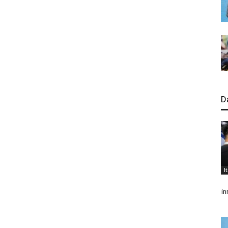
D
I
in