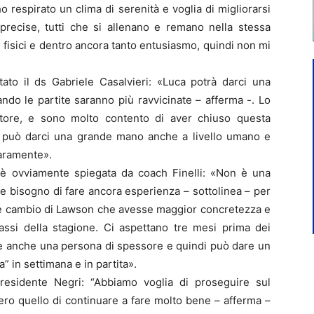
o respirato un clima di serenità e voglia di migliorarsi
precise, tutti che si allenano e remano nella stessa
fisici e dentro ancora tanto entusiasmo, quindi non mi
ato il ds Gabriele Casalvieri: «Luca potrà darci una
ndo le partite saranno più ravvicinate – afferma -. Lo
atore, e sono molto contento di aver chiuso questa
ca può darci una grande mano anche a livello umano e
iaramente».
 è ovviamente spiegata da coach Finelli: «Non è una
e bisogno di fare ancora esperienza – sottolinea – per
me cambio di Lawson che avesse maggior concretezza e
passi della stagione. Ci aspettano tre mesi prima dei
nte è anche una persona di spessore e quindi può dare un
in settimana e in partita».
residente Negri: “Abbiamo voglia di proseguire sul
ero quello di continuare a fare molto bene – afferma –