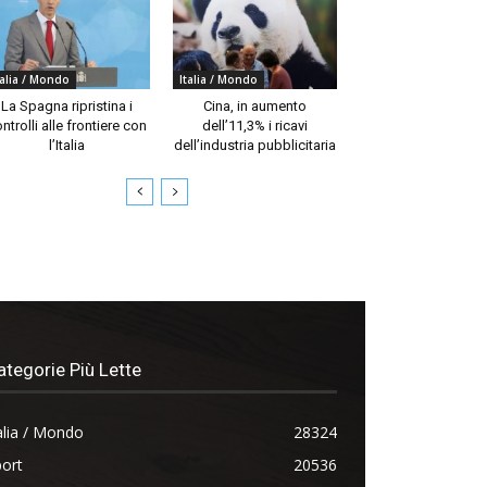
talia / Mondo
Italia / Mondo
La Spagna ripristina i
Cina, in aumento
ntrolli alle frontiere con
dell’11,3% i ricavi
l’Italia
dell’industria pubblicitaria
ategorie Più Lette
alia / Mondo
28324
ort
20536