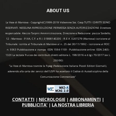
ABOUT US
La Voce di Mantova - Copyright(C)1999-2019 Vidiemme Soc. Coop TUTTI I DIRITTI SONO
RISERVATI. NESSUNA RIPRODUZIONE PERMESSA SENZA AUTORIZZAZIONE Direttore
responsabile: Alessio Tarpini Amministrazione, Direzione e Redazione: piazza Sordello,
12 - Mantova - P.IVA, C.F. e R.I. 01898140205 - R.E.A. 0207279 (Mantova) iscrizione al
Tribunale: iscritta al Tribunale di Mantova al n. 25 del 30/11/1992 - iscrizione al ROC:
n. 9363 Pubblicazione a stampa: ISSN 1594-1159 - Pubblicazione online: ISSN 2465-
132X La testata fruisce dei contributi diretti editoria L. 198/2016 e d.lgs 70/2017 (ex L.
250/90)
“La Voce di Mantova tramite la Fipeg (Federazione Italiana Piccoli Editori Giornali),
aderendo alla carta dei servizi dell'USPI ha accettato il Codice di Autodisciplina della
Comunicazione Commerciale"
CONTATTI
|
NECROLOGIE
|
ABBONAMENTI
|
PUBBLICITA'
|
LA NOSTRA LIBRERIA