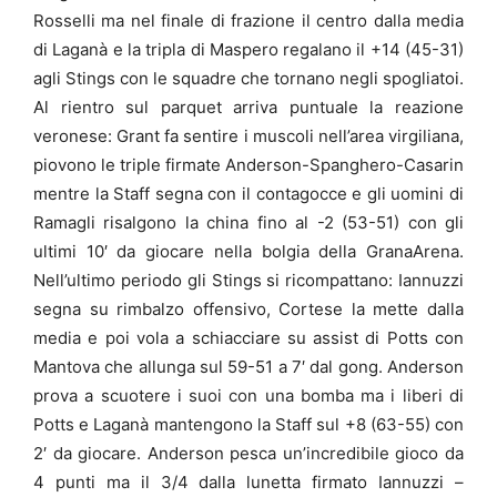
Rosselli ma nel finale di frazione il centro dalla media
di Laganà e la tripla di Maspero regalano il +14 (45-31)
agli Stings con le squadre che tornano negli spogliatoi.
Al rientro sul parquet arriva puntuale la reazione
veronese: Grant fa sentire i muscoli nell’area virgiliana,
piovono le triple firmate Anderson-Spanghero-Casarin
mentre la Staff segna con il contagocce e gli uomini di
Ramagli risalgono la china fino al -2 (53-51) con gli
ultimi 10′ da giocare nella bolgia della GranaArena.
Nell’ultimo periodo gli Stings si ricompattano: Iannuzzi
segna su rimbalzo offensivo, Cortese la mette dalla
media e poi vola a schiacciare su assist di Potts con
Mantova che allunga sul 59-51 a 7′ dal gong. Anderson
prova a scuotere i suoi con una bomba ma i liberi di
Potts e Laganà mantengono la Staff sul +8 (63-55) con
2′ da giocare. Anderson pesca un’incredibile gioco da
4 punti ma il 3/4 dalla lunetta firmato Iannuzzi –