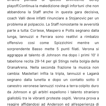
playoff.Continua la maledizione degli infortuni che non
abbandona la Staff anche in questa gara decisiva,
coach Valli deve infatti rinunciare a Stojanovic per un
problema al polpaccio. La Staff nonostante le avversità
parte a tutta: Cortese, Maspero e Potts segnano dalla
lunga, Iannuzzi e Ferrara sono reattivi a rimbalzo
offensivo cosi come Spizzichini mentre un
sorprendente Basso mette 5 punti filati. Verona si
aggrappa al talento di Johnson ma dopo i primi 10′ il
tabellone recita 29-14 per gli Stings nella bolgia della
GranaArena. Nella seconda frazione la musica non
cambia: Mastellari infila la tripla, Iannuzzi e Laganà
segnano dalla lunetta e dopo un contatto sotto il
canestro veronese Iannuzzi rovina a terra colpito duro
da Johnson e gli arbitri espellono i talento straniero
gialloblù tra le vibranti proteste ospiti. Verona prova a
reagire affidandosi ad Anderson ed all’esperienza di