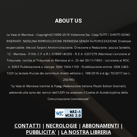
ABOUT US
La Voce di Mantova - Copyright(C)1999-2019 Vidiemme Soc. Coop TUTTI I DIRITTI SONO
RISERVATI. NESSUNA RIPRODUZIONE PERMESSA SENZA AUTORIZZAZIONE Direttore
responsabile: Alessio Tarpini Amministrazione, Direzione e Redazione: piazza Sordello,
12 - Mantova - P.IVA, C.F. e R.I. 01898140205 - R.E.A. 0207279 (Mantova) iscrizione al
Tribunale: iscritta al Tribunale di Mantova al n. 25 del 30/11/1992 - iscrizione al ROC:
n. 9363 Pubblicazione a stampa: ISSN 1594-1159 - Pubblicazione online: ISSN 2465-
132X La testata fruisce dei contributi diretti editoria L. 198/2016 e d.lgs 70/2017 (ex L.
250/90)
“La Voce di Mantova tramite la Fipeg (Federazione Italiana Piccoli Editori Giornali),
aderendo alla carta dei servizi dell'USPI ha accettato il Codice di Autodisciplina della
Comunicazione Commerciale"
CONTATTI
|
NECROLOGIE
|
ABBONAMENTI
|
PUBBLICITA'
|
LA NOSTRA LIBRERIA